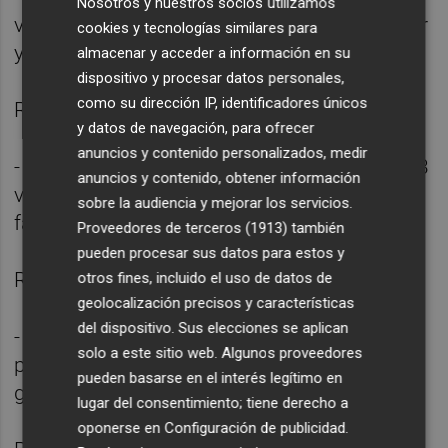
Nosotros y nuestros socios utilizamos
victorias, 1 empate, 1 derrota, 6 goles a favor
cookies y tecnologías similares para
y 4 en contra.
almacenar y acceder a información en su
dispositivo y procesar datos personales,
como su dirección IP, identificadores únicos
Resultado: octavos de final.
y datos de navegación, para ofrecer
anuncios y contenido personalizados, medir
- Miguel Muñoz (Mundial 1986): 5 partidos, 3
anuncios y contenido, obtener información
victorias, 1 empate, 1 derrota, 11 goles a
sobre la audiencia y mejorar los servicios.
favor y 4 en contra.
Proveedores de terceros (1913)
también
pueden procesar sus datos para estos y
Resultado: cuartos de final.
otros fines, incluido el uso de datos de
geolocalización precisos y características
del dispositivo. Sus elecciones se aplican
- José Santamaría (URU) (Mundial 1982): 5
solo a este sitio web. Algunos proveedores
partidos, 1 victoria, 2 empates, 2 derrotas, 4
pueden basarse en el interés legítimo en
goles a favor y 5 en contra.
lugar del consentimiento; tiene derecho a
oponerse en
Configuración de publicidad
.