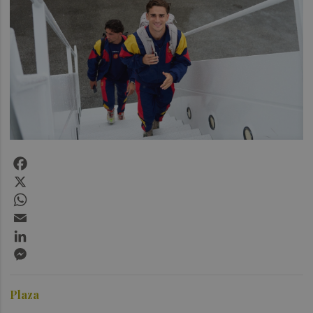
Facebook
X
WhatsApp
Email
LinkedIn
Messenger
Plaza