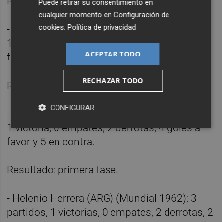
Resultado: primera fase.
Puede retirar su consentimiento en
cualquier momento en
Configuración de
cookies
.
Política de privacidad
- Ladislao Kubala (Mundial 1978): 3 partidos,
1 victoria, 1 empate, 1 derrota, 2 goles a
ACEPTAR TODO
favor y 2 en contra.
RECHAZAR TODO
Resultado: primera fase.
CONFIGURAR
- José Villalonga (Mundial 1966): 3 partidos,
1 victoria, 0 empates, 2 derrotas, 4 goles a
favor y 5 en contra.
Resultado: primera fase.
- Helenio Herrera (ARG) (Mundial 1962): 3
partidos, 1 victorias, 0 empates, 2 derrotas, 2