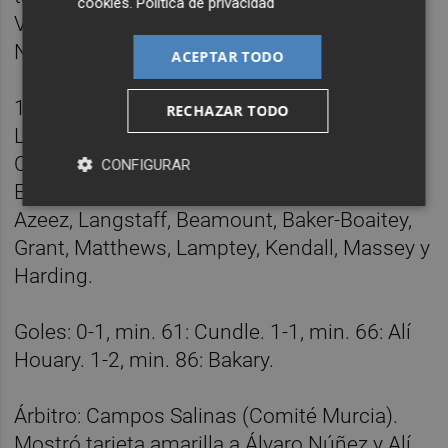
cookies
.
Política de privacidad
Valera, Febas, Josan, Petrot, Barzic, Bakary,
Nordin, Alí Houary y Diego.
ACEPTAR TODO
1 - Millwall: Crocombe; Crama, Cooper,
RECHAZAR TODO
Leonard, Coburn, Trialist, Emakhu, De Norre,
Cundle, Drake y Howland. También jugaron
CONFIGURAR
Evans, Prezewoznym Tanganga, Ivanovic,
Azeez, Langstaff, Beamount, Baker-Boaitey,
Grant, Matthews, Lamptey, Kendall, Massey y
Harding.
Goles: 0-1, min. 61: Cundle. 1-1, min. 66: Alí
Houary. 1-2, min. 86: Bakary.
Árbitro: Campos Salinas (Comité Murcia).
Mostró tarjeta amarilla a Álvaro Núñez y Alí