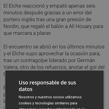
El Elche reaccionó y empató apenas seis
minutos después gracias a un error del
portero inglés tras una gran presión de
Nordin, que regaló el balón a Alí Houary para
que marcara a placer.
El encuentro se abrió en los últimos minutos
y el Elche supo aprovechar la ocasión para,
tras un contragolpe liderado por Germán
Valera, otro de los refuerzos, anotar el gol del
triunfo por medio de Bakary.
Uso responsable de sus
El canterano, una de las revelaciones de la
datos
pasada pretemporada, regresó al equipo de
Nosotros y nuestros socios utilizamos
la mejor manera posible tras haber sufrido
cookies y tecnologías similares para
una grave lesión en el pasado agosto que le