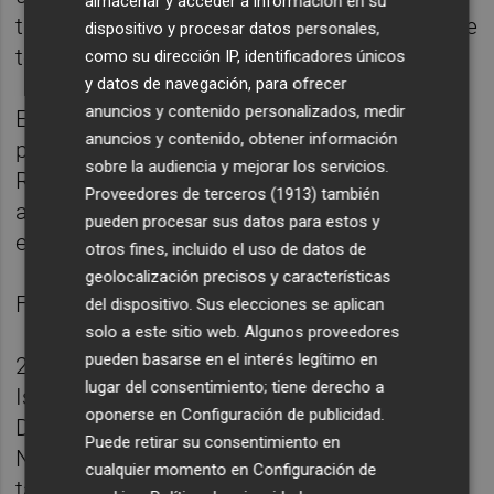
almacenar y acceder a información en su
tuvo alejado de los terrenos de juego durante
dispositivo y procesar datos personales,
todo el curso.
como su dirección IP, identificadores únicos
y datos de navegación, para ofrecer
anuncios y contenido personalizados, medir
El próximo compromiso del Elche en la
anuncios y contenido, obtener información
pretemporada será el día 23 en el Estadio
sobre la audiencia y mejorar los servicios.
Rico Pérez de Alicante en un derbi provincial
Proveedores de terceros (1913)
también
ante el Hércules, eterno rival deportivo de la
pueden procesar sus datos para estos y
entidad ilicitana.
otros fines, incluido el uso de datos de
geolocalización precisos y características
Ficha técnica:
del dispositivo. Sus elecciones se aplican
solo a este sitio web. Algunos proveedores
pueden basarse en el interés legítimo en
2 - Elche: Dituro; Álvaro Núñez; Affengruber,
lugar del consentimiento; tiene derecho a
Ismael Muñoz, Pablo Felipe; Luis Roldán,
oponerse en
Configuración de publicidad
.
Didac, Rodrigo Mendoza, Bastida, Rafa
Puede retirar su consentimiento en
Núñez y Mourad. En la segunda parte
cualquier momento en
Configuración de
también jugaron Owen, Jairo, Bigas, Germán