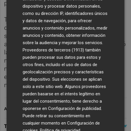
puntos.
dispositivo y procesar datos personales,
como su dirección IP, identificadores únicos
También explicó que es vital cuidar los
y datos de navegación, para ofrecer
detalles, como "expulsiones o penaltis" que
anuncios y contenido personalizados, medir
se han repetido este curso en los partidos
anuncios y contenido, obtener información
sobre la audiencia y mejorar los servicios.
ante los equipos grandes. Marcelino justificó
Proveedores de terceros (1913)
también
las salidas de Ilias y Solomon, y recordó que
pueden procesar sus datos para estos y
no estaban disfrutando de minutos, y se
otros fines, incluido el uso de datos de
mostró abierto a reforzar el equipo si el club
geolocalización precisos y características
encuentra un jugador que pueda elevar el
del dispositivo. Sus elecciones se aplican
nivel.
solo a este sitio web. Algunos proveedores
pueden basarse en el interés legítimo en
lugar del consentimiento; tiene derecho a
oponerse en
Configuración de publicidad
.
ARCHIVADO EN
VILLARREAL CF
Puede retirar su consentimiento en
cualquier momento en
Configuración de
cookies
.
Política de privacidad