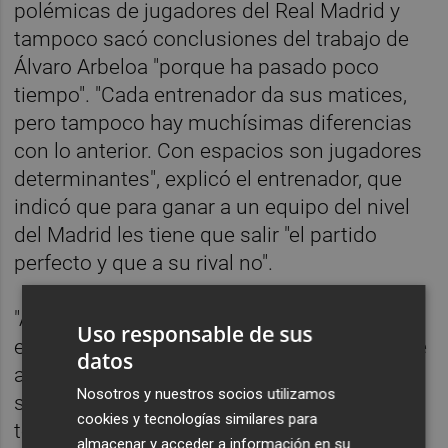
polémicas de jugadores del Real Madrid y
tampoco sacó conclusiones del trabajo de
Álvaro Arbeloa "porque ha pasado poco
tiempo". "Cada entrenador da sus matices,
pero tampoco hay muchísimas diferencias
con lo anterior. Con espacios son jugadores
determinantes", explicó el entrenador, que
indicó que para ganar a un equipo del nivel
del Madrid les tiene que salir "el partido
perfecto y que a su rival no".
"Además, tienes que ser eficaz porque si no
Uso responsable de sus
es imposible ganar", añadió el asturiano, que
datos
avisó de que el Villarreal deberá "aumentar"
Nosotros y nuestros socios utilizamos
su nivel de los dos últimos partidos para
cookies y tecnologías similares para
tener posibilidades de sumar los tres
almacenar y acceder a información en su