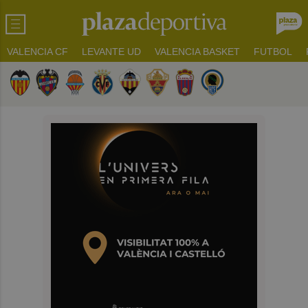
VALENCIA CF
LEVANTE UD
VALENCIA BASKET
FUTBOL