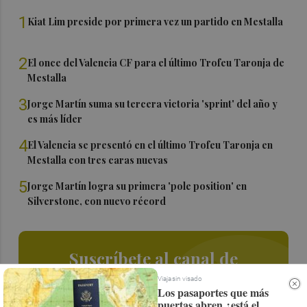
1
Kiat Lim preside por primera vez un partido en Mestalla
2
El once del Valencia CF para el último Trofeu Taronja de
Mestalla
3
Jorge Martín suma su tercera victoria 'sprint' del año y
es más líder
4
El Valencia se presentó en el último Trofeu Taronja en
Mestalla con tres caras nuevas
5
Jorge Martín logra su primera 'pole position' en
Silverstone, con nuevo récord
Suscríbete al canal de
Whatsapp
Viaja sin visado
Los pasaportes que más
puertas abren ¿está el
Siempre al día de las últimas noticias