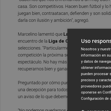
casa. Son competitivos. Hacen buen fútbol y l
juegan bien, contraatacan, defienden y son soli
darla con ilusión y ambición", agregó.
Marcelino lamentó que
LaLiga
haya colocado es
Uso respons
encuentro de la
Liga de Campeones
y no habe
selecciones. "Particularmente, acepto, pero no 
Nosotros y nuestr
competición la próxima semana y podríamos jugar
información en su 
y datos de navega
espectáculo. No hay más partidos la semana que
obtener informació
recuperarnos bien y ganar el partido", comentó.
pueden procesar su
precisos y caracte
Preguntado por cómo puede afectar al equipo la
proveedores pueden
una decepción para todos. Ese partido no define 
oponerse en
Confi
un aviso de lo que debemos corregir para que no 
Configuración de 
"No podemos quedarnos en la derrota. Eso sería