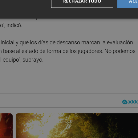
RECHAZAR TODO
ACE
tamos satisfechos con la dinámica global. En Pafos, no 
n error. Y este partido no nos define. Pero debemos ahor
", indicó.
inicial y que los días de descanso marcan la evaluación
n base al estado de forma de los jugadores. No podemos
l equipo", subrayó.