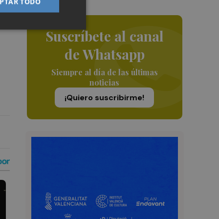
PTAR TODO
nos
a
Suscríbete al canal
de Whatsapp
Siempre al día de las últimas
noticias
¡Quiero suscribirme!