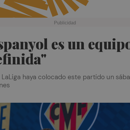
spanyol es un equip
finida"
ue LaLiga haya colocado este partido un sáb
nes