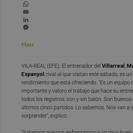
WhatsApp
Email
LinkedIn
Messenger
Plaza
VILA-REAL (EFE). El entrenador del
Villarreal
,
Ma
Espanyol
, rival al que visitan este sábado, es 
rendimiento que está ofreciendo. "Es un equipo
importante y valoro el trabajo que hace su entre
todos los registros, con y sin balón. Son buenos
últimos cinco partidos. Lo sabemos. Nos van a e
sorprender", explicó.
"Sabemos que nos enfrentamos a un muy buen eq