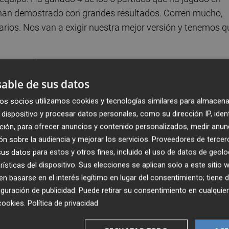
o han demostrado con grandes resultados. Corren mucho,
darios. Nos van a exigir nuestra mejor versión y tenemos q
te partido un sábado tras haber jugado el miércoles un
able de sus datos
r competición la próxima semana por el parón de
entiendo que se nos ponga en sábado el partido. No hay
os socios utilizamos cookies y tecnologías similares para almacena
 el domingo. Es ilógico desde el punto de vista del
dispositivo y procesar datos personales, como su dirección IP, iden
ción, para ofrecer anuncios y contenido personalizados, medir anun
 viene. Dicho lo cual, lo aceptamos y solo pensamos en
n sobre la audiencia y mejorar los servicios.
Proveedores de tercer
s datos para estos y otros fines, incluido el uso de datos de geolo
rísticas del dispositivo. Sus elecciones se aplican solo a este sitio
 inesperada derrota el miércoles en
Chipre
, señaló que "f
 basarse en el interés legítimo en lugar del consentimiento; tiene 
la temporada del Villarreal, pero nos pone en alerta. Nos 
guración de publicidad
. Puede retirar su consentimiento en cualqu
se vuelva a repetir".
cookies
.
Política de privacidad
 perder dos veces. Debemos enfocarnos en el partido con