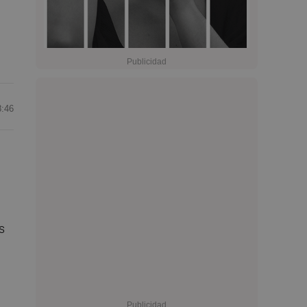
8:46
s