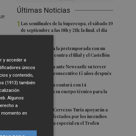
Últimas Noticias
ue
1
Las semifinales de la Supercopa, el sábado 19
de septiembre a las 18h y 21h; la final, el día
20 a las 19h
2
El Levante cierra la pretemporada con un
doble amistoso: contra el filial y el Castellón
r y acceder a
3
El Valencia busca ante Newcastle su tercer
tificadores únicos
Trofeo Naranja consecutivo 15 años después
cios y contenido,
os (1913)
también
4
Carlos Corberán contará con 14
calización
profesionales en su cuerpo técnico para la
 web. Algunos
2026-27
ue
derecho a
5
da
El Valencia CF y Cervezas Turia apoyarán a
ier momento en
los hosteleros afectados por los incendios
con una iniciativa especial en el Trofeu
Taronja
tra