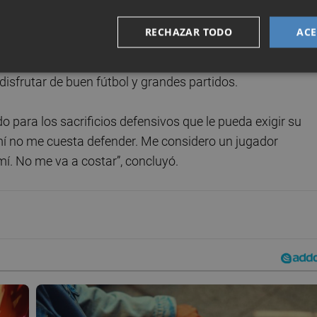
, vertical y al que le gusta asociarse, no ocultó que su
uta y disputar un Mundial y reconoció que le hace especia
RECHAZAR TODO
ACE
uy motivado para la temporada, pero no sólo para la Liga
, declaró Moleiro, que pidió a los aficionados que se abo
 disfrutar de buen fútbol y grandes partidos.
o para los sacrificios defensivos que le pueda exigir su
 mí no me cuesta defender. Me considero un jugador
mí. No me va a costar”, concluyó.