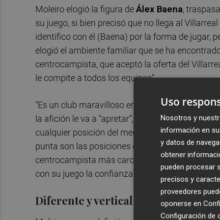
Moleiro elogió la figura de
Álex Baena
, traspasa
su juego, si bien precisó que no llega al Villarre
identifico con él (Baena) por la forma de jugar, 
elogió el ambiente familiar que se ha encontrado e
centrocampista, que aceptó la oferta del Villarr
le compite a todos los equipos”.
Uso respons
“Es un club maravilloso en el que voy a disfrutar
Nosotros y nuestr
la afición le va a “apretar”, si bien indicó que e
información en su 
cualquier posición del medio campo, aunque admi
y datos de navega
punta son las posiciones en las que “puedo aport
obtener informació
centrocampista más caro de la historia del club 
pueden procesar su
con su juego la confianza de la entidad.
precisos y caracte
proveedores pueden
Diferente y vertical
oponerse en
Confi
Configuración de 