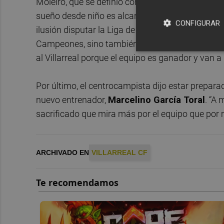
Moleiro, que se definió como un jugador diferente
sueño desde niño es alcanzar la selección absol
CONFIGURAR
ilusión disputar la Liga de Campeones. “Estoy m
Campeones, sino también para la Copa y la Liga”
al Villarreal porque el equipo es ganador y van a
Por último, el centrocampista dijo estar preparad
nuevo entrenador,
Marcelino García Toral
. “A
sacrificado que mira más por el equipo que por 
ARCHIVADO EN
VILLARREAL CF