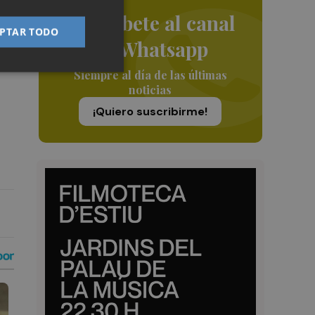
Suscríbete al canal
l
PTAR TODO
 de
de Whatsapp
nen
Siempre al día de las últimas
noticias
¡Quiero suscribirme!