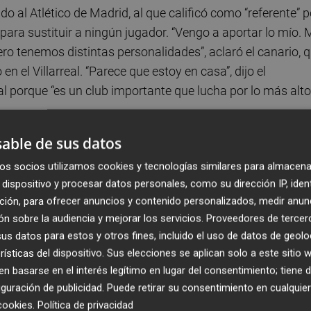
do al Atlético de Madrid, al que calificó como “referente” p
al para sustituir a ningún jugador. “Vengo a aportar lo mío.
pero tenemos distintas personalidades”, aclaró el canario, 
n el Villarreal. “Parece que estoy en casa”, dijo el
eal porque “es un club importante que lucha por lo más alto
able de sus datos
 muchísimo”, reiteró Moleiro, quien dijo ser consciente de 
os socios utilizamos cookies y tecnologías similares para almacena
s algo que le gusta. El futbolista aseguró sentirse cómodo en
dispositivo y procesar datos personales, como su dirección IP, iden
tió que arrancando desde el perfil izquierdo o en la med
ción, para ofrecer anuncios y contenido personalizados, medir anun
ar más al equipo”. El tinerfeño afirmó que ser el
n sobre la audiencia y mejorar los servicios.
Proveedores de tercer
no es una presión “sino un orgullo” y garantizó que devolv
s datos para estos y otros fines, incluido el uso de datos de geolo
rísticas del dispositivo. Sus elecciones se aplican solo a este sitio
 basarse en el interés legítimo en lugar del consentimiento; tiene 
guración de publicidad
. Puede retirar su consentimiento en cualqu
cookies
.
Política de privacidad