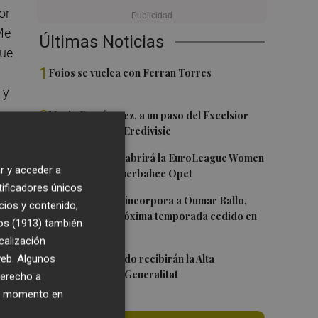
or
 Me
Últimas Noticias
que
1
Foios se vuelca con Ferran Torres
 y
2
Mario Domínguez, a un paso del Excelsior
Róterdam de la Eredivisie
que
3
Valencia Basket abrirá la EuroLeague Women
r y acceder a
en casa ante Fenerbahce Opet
tificadores únicos
ia
4
Valencia Basket incorpora a Oumar Ballo,
cios y contenido,
que jugará la próxima temporada cedido en
os (1913)
también
erá
Galatasaray
calización
5
Ferran y Grimaldo recibirán la Alta
 web. Algunos
Distinción de la Generalitat
derecho a
ier momento en