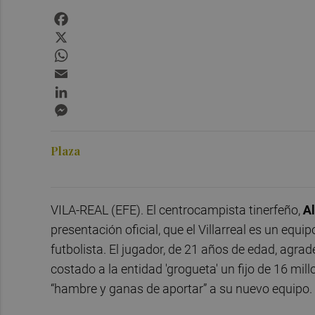
Facebook
X
WhatsApp
Email
LinkedIn
Messenger
Plaza
VILA-REAL (EFE). El centrocampista tinerfeño,
A
presentación oficial, que el Villarreal es un equ
futbolista. El jugador, de 21 años de edad, agrad
costado a la entidad 'grogueta' un fijo de 16 mi
“hambre y ganas de aportar” a su nuevo equipo.