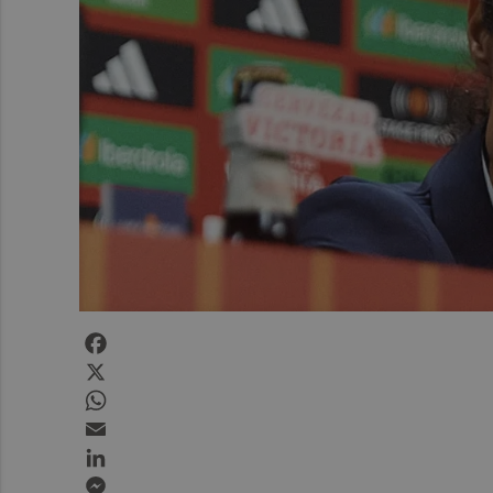
Facebook
X
WhatsApp
Email
LinkedIn
Messenger