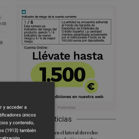
5
9:08
ra
r y acceder a
tificadores únicos
Últimas Noticias
cios y contenido,
os (1913)
también
1
Más problemas en el lateral derecho:
erá
calización