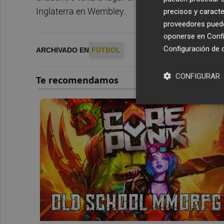
Inglaterra en Wembley.
precisos y caracte
proveedores pueden
oponerse en
Confi
Configuración de 
ARCHIVADO EN
FÚTBOL
CONFIGURAR