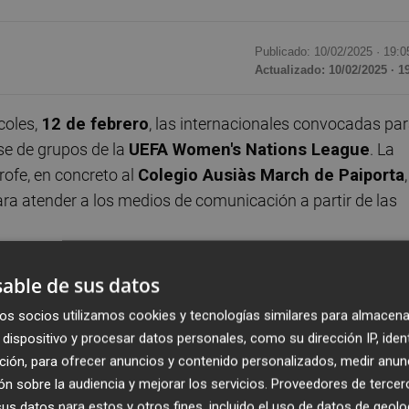
Publicado: 10/02/2025 ·
19:0
Actualizado: 10/02/2025 · 1
coles,
12 de febrero
, las internacionales convocadas pa
se de grupos de la
UEFA Women's Nations League
. La
rofe, en concreto al
Colegio Ausiàs March de Paiporta
,
ara atender a los medios de comunicación a partir de las
añol con los afectados por la
DANA
. Tal y como anunció la
able de sus datos
lecciones absolutas de fútbol masculina y
os socios utilizamos cookies y tecnologías similares para almacena
 en solidaridad con esta causa.
dispositivo y procesar datos personales, como su dirección IP, iden
ción, para ofrecer anuncios y contenido personalizados, medir anun
torneo, arrancará su defensa del título ante
Bélgica
. El
n sobre la audiencia y mejorar los servicios.
Proveedores de tercer
 en el Ciutat de València
. Cinco días después, el rival s
s datos para estos y otros fines, incluido el uso de datos de geolo