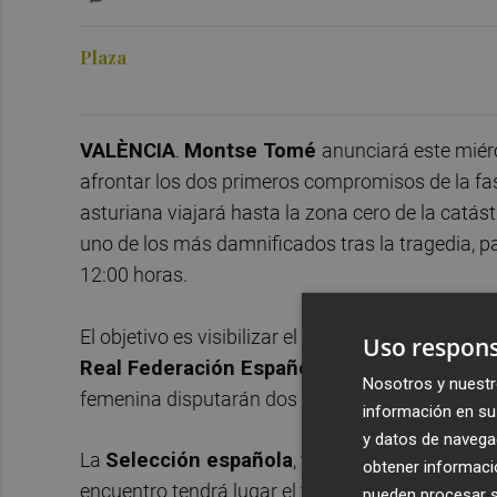
Plaza
VALÈNCIA
.
Montse Tomé
anunciará este miér
afrontar los dos primeros compromisos de la fa
asturiana viajará hasta la zona cero de la catást
uno de los más damnificados tras la tragedia, p
12:00 horas.
El objetivo es visibilizar el apoyo del fútbol esp
Uso respons
Real Federación Española de Fútbol
, las se
Nosotros y nuestr
femenina disputarán dos encuentros en Valencia
información en su 
y datos de navega
La
Selección española
, vigente campeona del 
obtener informació
encuentro tendrá lugar el viernes
21 de febrero
pueden procesar su