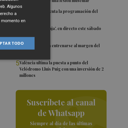
Monferrer sufre una lesión muscular
 web. Algunos
2
El Valencia presenta la programación del
derecho a
Trofeu Taronja
ier momento en
3
El 'Trofeu Taronja', en directo este sábado
por À Punt
PTAR TODO
4
Almeida vuelve a entrenarse al margen del
grupo
5
València ultima la puesta a punto del
Velódromo Lluís Puig con una inversión de 2
millones
Suscríbete al canal
de Whatsapp
Siempre al día de las últimas