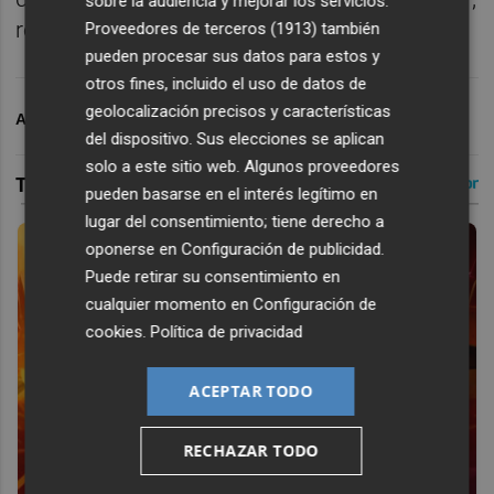
sobre la audiencia y mejorar los servicios.
recalcó.
Proveedores de terceros (1913)
también
pueden procesar sus datos para estos y
otros fines, incluido el uso de datos de
geolocalización precisos y características
ARCHIVADO EN
MUNDIAL FÚTBOL 2026
FÚTBOL
del dispositivo. Sus elecciones se aplican
solo a este sitio web. Algunos proveedores
pueden basarse en el interés legítimo en
lugar del consentimiento; tiene derecho a
oponerse en
Configuración de publicidad
.
Puede retirar su consentimiento en
cualquier momento en
Configuración de
cookies
.
Política de privacidad
ACEPTAR TODO
RECHAZAR TODO