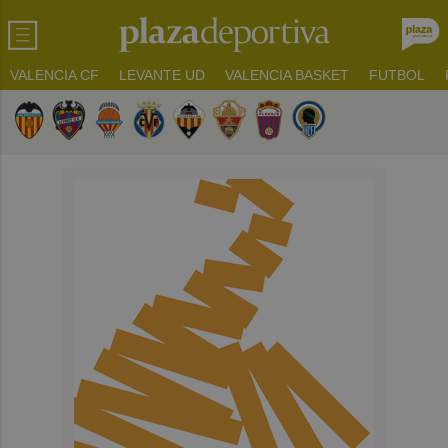
VALENCIA CF
LEVANTE UD
VALENCIA BASKET
FUTBOL