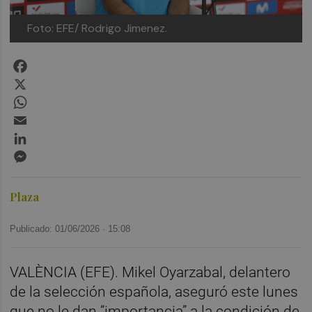
Foto: EFE/ Rodrigo Jimenez.
Facebook
X
WhatsApp
Email
LinkedIn
Messenger
Plaza
Publicado: 01/06/2026 ·
15:08
VALÈNCIA (EFE). Mikel Oyarzabal, delantero
de la selección española, aseguró este lunes
que no le dan “importancia” a la condición de