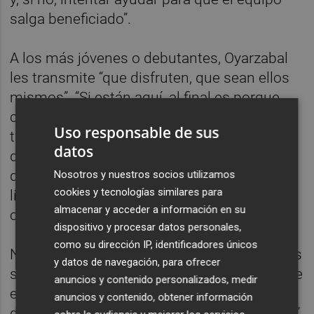
salga beneficiado”.
A los más jóvenes o debutantes, Oyarzabal
les transmite “que disfruten, que sean ellos
mismos”. “Si están aquí, al final es porque
consideran que nos pueden ayudar, tienen
Uso responsable de sus
talento, compromiso y lo pongan a
datos
disposición del equipo”, añadió el futbolista,
que fue preguntado por su condición de
Nosotros y nuestros socios utilizamos
cookies y tecnologías similares para
líder: “No lo sé. Yo soy yo. Intento ayudar
almacenar y acceder a información en su
cuando pueda”.
dispositivo y procesar datos personales,
como su dirección IP, identificadores únicos
No sabe el atacante de la Real Sociedad si es
y datos de navegación, para ofrecer
su “mejor momento o no”. “Es verdad que me
anuncios y contenido personalizados, medir
encuentro bien, estoy disfrutando del fútbol,
anuncios y contenido, obtener información
de la vida, soy feliz y eso es muy importante”,