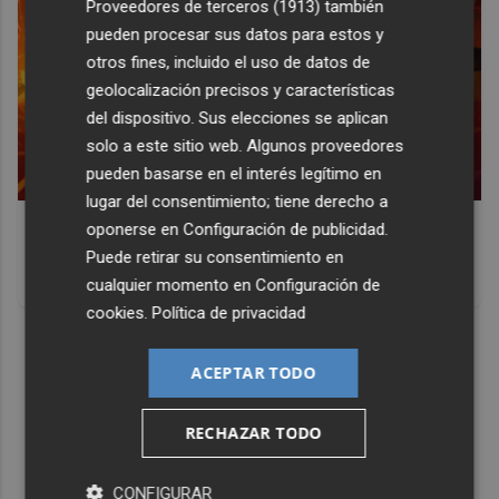
Proveedores de terceros (1913)
también
pueden procesar sus datos para estos y
otros fines, incluido el uso de datos de
geolocalización precisos y características
del dispositivo. Sus elecciones se aplican
solo a este sitio web. Algunos proveedores
pueden basarse en el interés legítimo en
lugar del consentimiento; tiene derecho a
Corepunk MMORPG
oponerse en
Configuración de publicidad
.
Un verdadero MMORPG de la vieja escuela ¡Cómo los de
Puede retirar su consentimiento en
antes, pero mejor!
cualquier momento en
Configuración de
cookies
.
Política de privacidad
DISCOVER WITH
ACEPTAR TODO
RECHAZAR TODO
CONFIGURAR