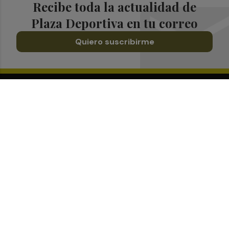
Recibe toda la actualidad de
Plaza Deportiva en tu correo
Quiero suscribirme
Suscríbete al Boletín
Todos los días a primera hora en tu email
¡Quiero suscribirme!
Síguenos en redes
Plaza Deportiva, desde cualquier medio