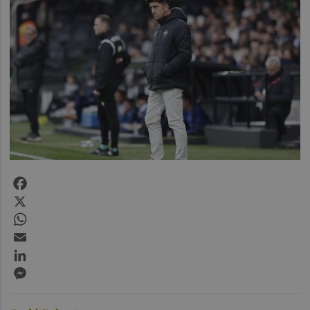
Facebook
X
WhatsApp
Email
LinkedIn
Messenger