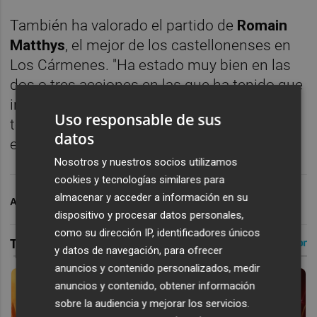
También ha valorado el partido de
Romain
Matthys
, el mejor de los castellonenses en
Los Cármenes. "Ha estado muy bien en las
dos o tres acciones en las que ha tenido que
intervenir. Lo viene haciendo bien durante
Uso responsable de sus
toda la temporada, sabemos de su calidad y
datos
esperemos que siga así", ha concluido.
Nosotros y nuestros socios utilizamos
cookies y tecnologías similares para
almacenar y acceder a información en su
ARCHIVADO EN
CD CASTELLÓN
FÚTBOL
dispositivo y procesar datos personales,
como su dirección IP, identificadores únicos
y datos de navegación, para ofrecer
anuncios y contenido personalizados, medir
anuncios y contenido, obtener información
sobre la audiencia y mejorar los servicios.