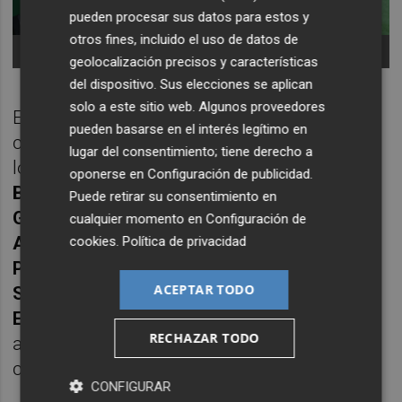
pueden procesar sus datos para estos y
otros fines, incluido el uso de datos de
'Nico' Espinosa y Enrique Ortiz
geolocalización precisos y características
del dispositivo. Sus elecciones se aplican
solo a este sitio web. Algunos proveedores
El Hércules cuenta en su plantilla con
pueden basarse en el interés legítimo en
contrato en vigor para el próximo curso con
lugar del consentimiento; tiene derecho a
los porteros
Carlos Abad
y
Alessandro
oponerse en
Configuración de publicidad
.
Blazic
; los defensas
'Samu' Vázquez
,
Jorge
Puede retirar su consentimiento en
Galvañ
,
Nacho Monsalve
,
Javier Rentero
y
cualquier momento en
Configuración de
Adrián Bolo
; los centrocampistas
Mehdi
cookies
.
Política de privacidad
Puch
y
Ben Hamed
; y los atacantes
Oriol
ACEPTAR TODO
Soldevila
,
Sergio Gutierrez ‘Guti’
,
Andy
Escudero
,
Alberto Toril
y
Fran Sol
. De los
RECHAZAR TODO
anteriores, más de uno está llamado a
causar baja.
CONFIGURAR