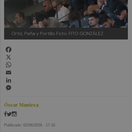
Ortiz, Peña y Portillo
Foto: FITO GONZÁLEZ
Facebook
X
WhatsApp
Email
LinkedIn
Messenger
Óscar Manteca
Publicado: 02/06/2026 ·
17:16