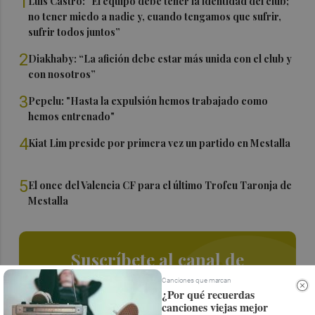
1
Luís Castro: "El equipo debe tener la identidad del club;
no tener miedo a nadie y, cuando tengamos que sufrir,
sufrir todos juntos”
2
Diakhaby: “La afición debe estar más unida con el club y
con nosotros”
3
Pepelu: "Hasta la expulsión hemos trabajado como
hemos entrenado"
4
Kiat Lim preside por primera vez un partido en Mestalla
5
El once del Valencia CF para el último Trofeu Taronja de
Mestalla
Suscríbete al canal de
Whatsapp
Canciones que marcan
¿Por qué recuerdas
canciones viejas mejor
Siempre al día de las últimas noticias