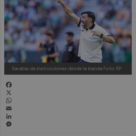
Sarabia da instrucciones desde la banda
Foto: EP
Facebook
X
WhatsApp
Email
LinkedIn
Messenger