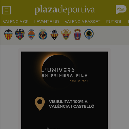
VALENCIA CF
LEVANTE UD
VALENCIA BASKET
FUTBOL