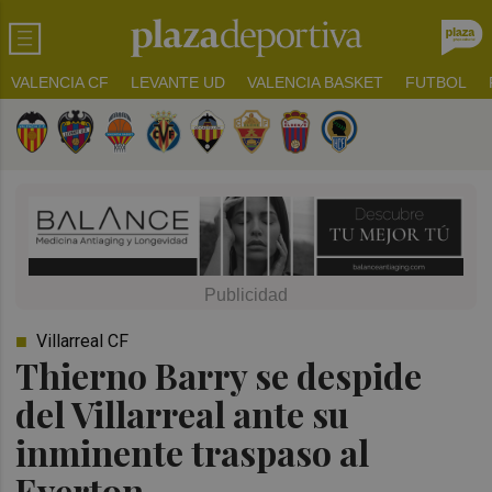
VALENCIA CF
LEVANTE UD
VALENCIA BASKET
FUTBOL
Villarreal CF
Thierno Barry se despide
del Villarreal ante su
inminente traspaso al
Everton