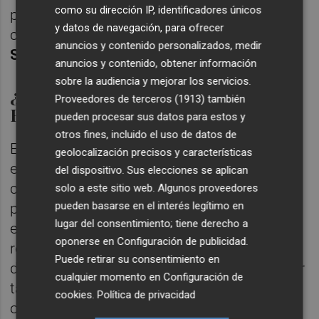
como su dirección IP, identificadores únicos
primero desde que ambos conjuntos
y datos de navegación, para ofrecer
coincidieran en la
2017/18
en la extinta
anuncios y contenido personalizados, medir
Segunda B
.
anuncios y contenido, obtener información
sobre la audiencia y mejorar los servicios.
¿Pagarán los abonados del
Proveedores de terceros (1913)
también
Hércules?
pueden procesar sus datos para estos y
otros fines, incluido el uso de datos de
El abono 2025/26 del Hércules incluye el
geolocalización precisos y características
encuentro de presentación... pero cuesta
del dispositivo. Sus elecciones se aplican
creer que el choque del 23 sea el de
solo a este sitio web. Algunos proveedores
pueden basarse en el interés legítimo en
presentación (canta que tras la disputa se
lugar del consentimiento; tiene derecho a
encuentra, en el caso del club blanquiazul, el
oponerse en
Configuración de publicidad
.
recibir un empujón económico veraniego
Puede retirar su consentimiento en
distinto del de la venta de abonos) y que, por
cualquier momento en
Configuración de
tanto, los abonados blanquiazules estarán
cookies
.
Política de privacidad
obligados a pasar por caja al igual que el