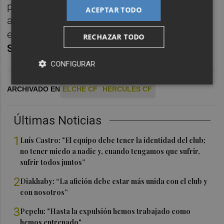
público en general (empezando por los
ACEPTAR TODO
aficionados del Elche que se dejen caer por
el Rico Pérez para apoyar al equipo de
Eder
RECHAZAR TODO
Sarabia
).
CONFIGURAR
ARCHIVADO EN
ELCHE CF
HERCULES CF
Últimas Noticias
1
Luís Castro: "El equipo debe tener la identidad del club;
no tener miedo a nadie y, cuando tengamos que sufrir,
sufrir todos juntos”
2
Diakhaby: “La afición debe estar más unida con el club y
con nosotros”
3
Pepelu: "Hasta la expulsión hemos trabajado como
hemos entrenado"