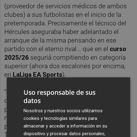
(proveedor de servicios médicos de ambos
clubes) a sus futbolistas en el inicio de la
pretemporada. Precisamente el técnico del
Hércules aseguraba haber adelantado el
arranque de la misma pensando en ese
partido con el eterno rival... que en el
curso
2025/26
seguriá compitiendo en categoría
superior (ahora dos escalones por encima,
en
LaLiga EA Sports
).
Uso responsable de sus
"Será un partido bonito e ilusionante y hay
datos
que llegar con una base de entrenamientos
para estar en las mejores condiciones. A mí
Nosotros y nuestros socios utilizamos
me gusta jugar ante equipos importantes
cookies y tecnologías similares para
para preparar la competición", manifestaba
almacenar y acceder a información en su
dispositivo y procesar datos personales,
Torrecilla, respecto a ese derbi que será el