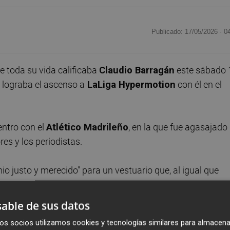
Publicado: 17/05/2026 ·
0
e toda su vida calificaba
Claudio Barragán
este sábado 
lograba el ascenso a
LaLiga Hypermotion
con él en el
entro con el
Atlético Madrileño
, en la que fue agasajado
es y los periodistas.
io justo y merecido" para un vestuario que, al igual que
se a las dificultades, derrotar al filial del
Atlético de
ll
.
able de sus datos
os socios utilizamos cookies y tecnologías similares para almacena
ca dejó de creer. Siempre ha tenido fe en conseguir este