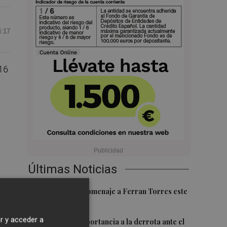
4:17
16
Últimas Noticias
1
Foios rendirá homenaje a Ferran Torres este
viernes
r y acceder a
2
Sotelo resta importancia a la derrota ante el