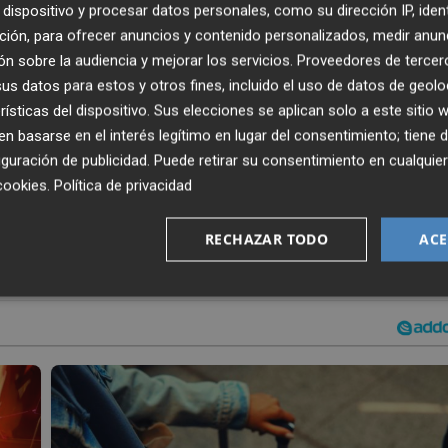
dispositivo y procesar datos personales, como su dirección IP, iden
 Barragán, quine acendió del banquillo del segundo equi
ción, para ofrecer anuncios y contenido personalizados, medir anun
el despido de
Javi Cabello
. "Yo no sabía qué estaba
n sobre la audiencia y mejorar los servicios.
Proveedores de tercer
 saltar al campo he entendido que era una realidad. Ha s
s datos para estos y otros fines, incluido el uso de datos de geolo
io azulgrana como "una familia" y recodar su tan corta como
rísticas del dispositivo. Sus elecciones se aplican solo a este sitio
co Amat
: "La pasada temporada llegué al filial del Eldense
 basarse en el interés legítimo en lugar del consentimiento; tiene 
guración de publicidad
. Puede retirar su consentimiento en cualqu
n octubre doy el salto al primer equipo y el trabajo ha
cookies
.
Política de privacidad
RECHAZAR TODO
ACE