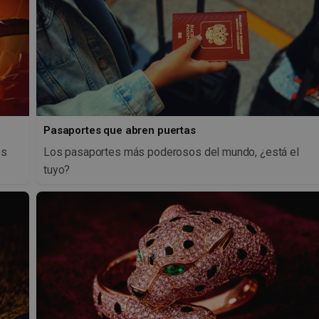
Pasaportes que abren puertas
os
Los pasaportes más poderosos del mundo, ¿está el
tuyo?