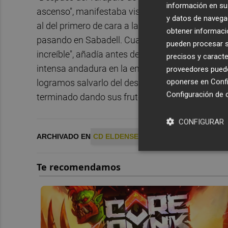
información en su 
ascenso", manifestaba visiblemente emocionado
y datos de navega
al del primero de cara a la novena jornada, tras 
obtener informació
pasando en Sabadell. Cuando he visto a la gente
pueden procesar su
increíble", añadía antes de referirse al vestuar
precisos y caracte
intensa andadura en la entidad del
Nuevo Pepi
proveedores pueden
oponerse en
Confi
logramos salvarlo del descenso en
Regional
. E
Configuración de 
terminado dando sus frutos", manifestaba.
CONFIGURAR
ARCHIVADO EN
CD ELDENSE