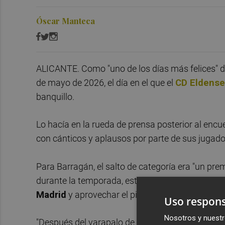
Óscar Manteca
ALICANTE. Como "uno de los días más felices" d
de mayo de 2026, el día en el que el
CD Eldense
banquillo.
Lo hacía en la rueda de prensa posterior al encu
con cánticos y aplausos por parte de sus jugador
Para Barragán, el salto de categoría era "un prem
durante la temporada, este sábado supo sobreponer
Madrid
y aprovechar el pinchazo del
CE Sabade
Uso respons
Nosotros y nuestr
"Después del varapalo de
Sevilla
, el equipo nun