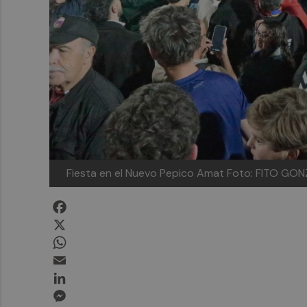
Fiesta en el Nuevo Pepico Amat
Foto: FITO GO
Facebook
X
WhatsApp
Email
LinkedIn
Messenger