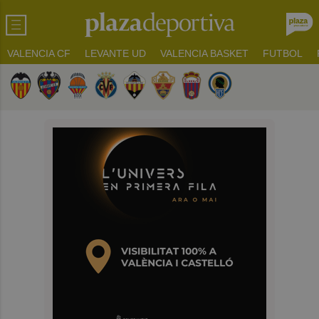
VALENCIA CF
LEVANTE UD
VALENCIA BASKET
FUTBOL