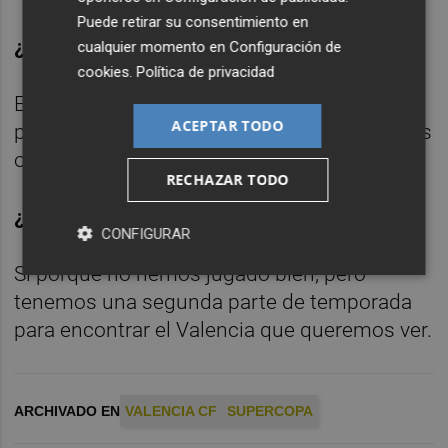
Puede retirar su consentimiento en
¿4-4-2 o 4-3-3?
cualquier momento en
Configuración de
cookies
.
Política de privacidad
Es más fácil jugar con un delantero al lado,
ACEPTAR TODO
pero también he jugado así en otros partidos
o en el Sevilla y Atlético.
RECHAZAR TODO
¿El valencianismo puede estar enfadado?
CONFIGURAR
Sí porque no hemos jugado bien, pero
tenemos una segunda parte de temporada
para encontrar el Valencia que queremos ver.
ARCHIVADO EN
VALENCIA CF
SUPERCOPA