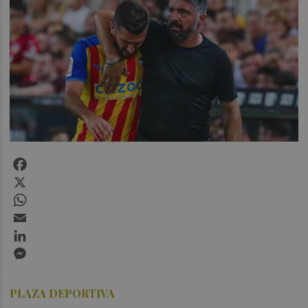
Facebook
X
WhatsApp
Email
LinkedIn
Messenger
PLAZA DEPORTIVA