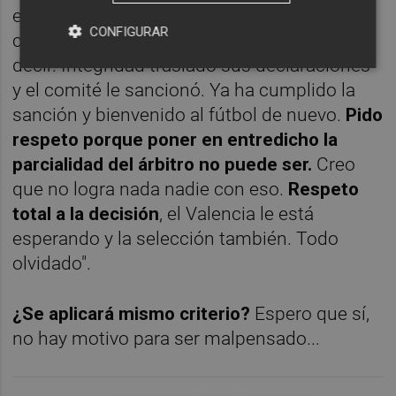
el tema de sanciones, que no es
CONFIGURAR
competencia de los árbitros, poco puedo
decir. Integridad trasladó sus declaraciones
y el comité le sancionó. Ya ha cumplido la
sanción y bienvenido al fútbol de nuevo.
Pido
respeto porque poner en entredicho la
parcialidad del árbitro no puede ser.
Creo
que no logra nada nadie con eso.
Respeto
total a la decisión
, el Valencia le está
esperando y la selección también. Todo
olvidado".
¿Se aplicará mismo criterio?
Espero que sí,
no hay motivo para ser malpensado...