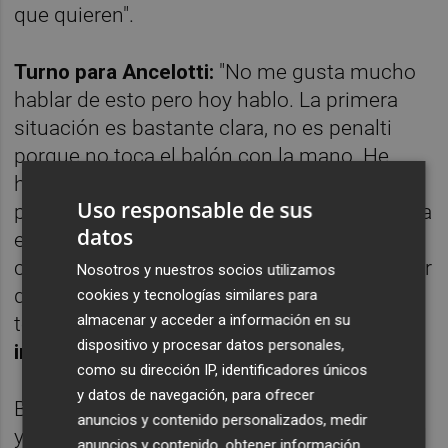
que quieren".
Turno para Ancelotti:
"No me gusta mucho
hablar de esto pero hoy hablo. La primera
situación es bastante clara, no es penalti
porque no toca el balón con la mano. He
hablado con Asensio y toca el balón con el
Uso responsable de sus
pecho, es verdad que tenía la mano izquierda
datos
en una posición un poco rara, pero cubría el
cuerpo, no lo hacía más grande. Puede haber
Nosotros y nuestros socios utilizamos
duda si lo toca, pero simplemente no ha
cookies y tecnologías similares para
almacenar y acceder a información en su
tocado el balón con la mano,
se lo han
dispositivo y procesar datos personales,
inventado
".
como su dirección IP, identificadores únicos
y datos de navegación, para ofrecer
Bueno si al Real Madrid le han perjudicado...
anuncios y contenido personalizados, medir
y lo que predica el club es que haya igualdad
anuncios y contenido, obtener información