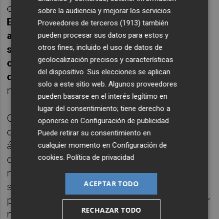
entre los clubes la respuesta está nítida.
sobre la audiencia y mejorar los servicios.
Entiendo que la competición tendrá que
Proveedores de terceros (1913)
también
aplicarle también cuatro partidos de
pueden procesar sus datos para estos y
otros fines, incluido el uso de datos de
sanción al entrenador del Real Madrid y a
geolocalización precisos y características
cualquier otro jugador o técnico del resto
del dispositivo. Sus elecciones se aplican
de clubes de Primera
que haga este tipo de
solo a este sitio web. Algunos proveedores
manifestaciones.
pueden basarse en el interés legítimo en
lugar del consentimiento; tiene derecho a
O si solo son para el capitán del Valencia,
oponerse en
Configuración de publicidad
.
debería salir esta semana el jefe de los
Puede retirar su consentimiento en
árbitros,
Medina Cantalejo,
a explicar la
cualquier momento en
Configuración de
cookies
.
Política de privacidad
diferencia de criterio. Más que nada porque
no se escondió al ser preguntado por la
ACEPTAR TODO
sanción de Gayà y no retrocedió un ápice la
postura adoptada para alejar al de Pedreguer
RECHAZAR TODO
más de un mes de los terrenos de juego: "En