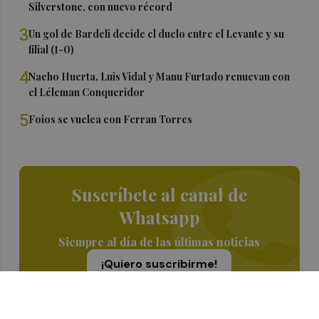
Silverstone, con nuevo récord
3
Un gol de Bardeli decide el duelo entre el Levante y su
filial (1-0)
4
Nacho Huerta, Luis Vidal y Manu Furtado renuevan con
el Léleman Conqueridor
5
Foios se vuelca con Ferran Torres
Suscríbete al canal de
Whatsapp
Siempre al día de las últimas noticias
¡Quiero suscribirme!