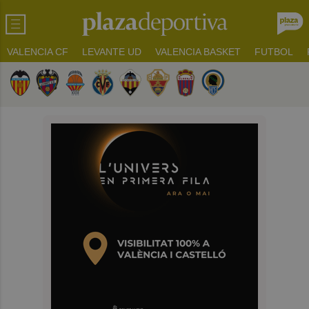
VALENCIA CF
LEVANTE UD
VALENCIA BASKET
FUTBOL