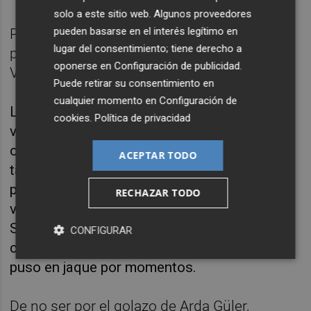
solo a este sitio web. Algunos proveedores
pueden basarse en el interés legítimo en
Por eso, una hipotética eliminación, sería un
lugar del consentimiento; tiene derecho a
paso atrás para el equipo de Patrick Schick,
oponerse en
Configuración de publicidad
.
Vladimir Coufal o Thomas Soucek.
Puede retirar su consentimiento en
cualquier momento en
Configuración de
La intensidad altísima de Georgia, su
cookies
.
Política de privacidad
vertiente tan ofensiva, son dos aspectos que
ocupan al entrenador de la República Checa,
ACEPTAR TODO
tal y como le reflejaron sus analistas,
presentes en el Signal Iduna Park en el
RECHAZAR TODO
vibrante partido que el conjunto de Willy
Sagnol compitió con Turquía, a la que
CONFIGURAR
concedió ocasiones, pero a la que también
puso en jaque por momentos.
De no ser por el golazo de Arda Güler,