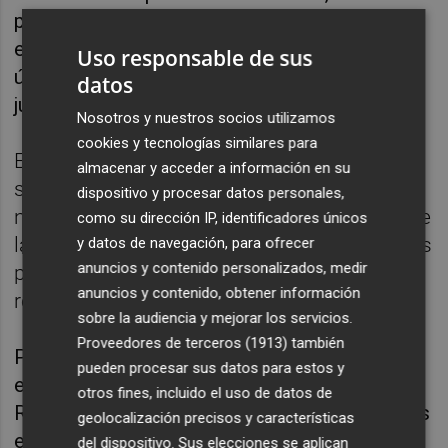
pasado 2-1 con el equipo luso, había
encadenado siete duelos invicto, los cinco
Uso responsable de sus
últimos con victoria, hasta su entrada en
datos
juego en Alemania 2024.
Nosotros y nuestros socios utilizamos
cookies y tecnologías similares para
En su análisis del choque, Hasek, su
almacenar y acceder a información en su
seleccionador, entendió que su equipo
dispositivo y procesar datos personales,
necesita un paso más en ataque, más allá de
como su dirección IP, identificadores únicos
la complejidad de Portugal, para sostener las
y datos de navegación, para ofrecer
anuncios y contenido personalizados, medir
posibilidades de avanzar a la siguiente
anuncios y contenido, obtener información
ronda.
sobre la audiencia y mejorar los servicios.
Proveedores de terceros (1913)
también
Participante en todas y cada una de las
pueden procesar sus datos para estos y
ediciones, ocho, desde la separación de
otros fines, incluido el uso de datos de
República Checa y Eslovaquia, llegó a cuartos
geolocalización precisos y características
en dos de las tres últimas.
del dispositivo. Sus elecciones se aplican