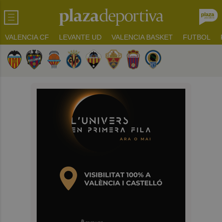
VALENCIA CF
LEVANTE UD
VALENCIA BASKET
FUTBOL