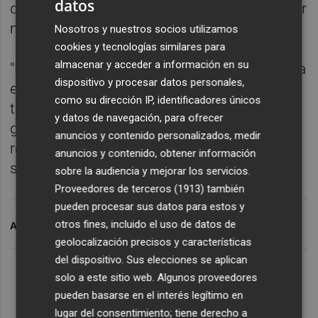
datos
quien le mostró su confianza desde el primer
monto.
Nosotros y nuestros socios utilizamos
cookies y tecnologías similares para
almacenar y acceder a información en su
"Espero que mis características se adapten a
dispositivo y procesar datos personales,
este equipo y quiero demostrar mi calidad al
como su dirección IP, identificadores únicos
técnico. Soy un centrocampista al que le
y datos de navegación, para ofrecer
gusta estar cerca del balón par dar pases o
anuncios y contenido personalizados, medir
recibirlos. También sé llevar el balón y
anuncios y contenido, obtener información
superar la presión del rival", dijo Villar.
sobre la audiencia y mejorar los servicios.
Proveedores de terceros (1913)
también
pueden procesar sus datos para estos y
otros fines, incluido el uso de datos de
ARCHIVADO EN
AS ROMA
ELCHE CF
GONZALO VILLAR
geolocalización precisos y características
del dispositivo. Sus elecciones se aplican
solo a este sitio web. Algunos proveedores
pueden basarse en el interés legítimo en
lugar del consentimiento; tiene derecho a