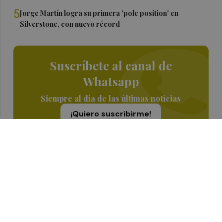
5
Jorge Martín logra su primera 'pole position' en
Silverstone, con nuevo récord
Suscríbete al canal de
Whatsapp
Siempre al día de las últimas noticias
¡Quiero suscribirme!