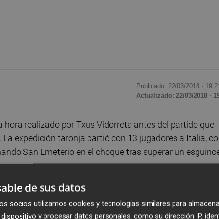
Publicado: 22/03/2018 ·
19:2
Actualizado: 22/03/2018 · 1
 hora realizado por Txus Vidorreta antes del partido que
 La expedición taronja partió con 13 jugadores a Italia, c
rnando San Emeterio en el choque tras superar un esguinc
able de sus datos
scarte en el último momento, dependiendo del estadio físic
os socios utilizamos cookies y tecnologías similares para almacena
quien se queda fuera de la convocatoria, dejando paso en 
dispositivo y procesar datos personales, como su dirección IP, iden