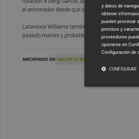
rotación a Sergi García, que necesita minutos pa
y datos de navega
el entrenador desde que se sentara en el banquil
obtener informació
pueden procesar su
Latavious Williams también regresa al roster des
precisos y caracte
pasado martes y probablemente tendrá hoy su op
proveedores pueden
oponerse en
Confi
Configuración de 
ARCHIVADO EN
VALENCIA BASKET
GUILLEM VIVES
CONFIGURAR