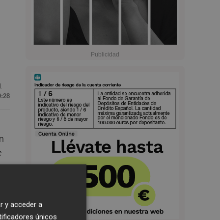
1
9:28
on
e
o
r y acceder a
la
tificadores únicos