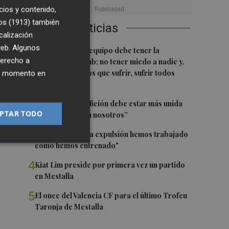
ce
cios y contenido,
os (1913)
también
Últimas Noticias
calización
 web. Algunos
1
Luís Castro: "El equipo debe tener la
derecho a
identidad del club; no tener miedo a nadie y,
cuando tengamos que sufrir, sufrir todos
ier momento en
juntos”
2
Diakhaby: “La afición debe estar más unida
PTAR TODO
con el club y con nosotros”
3
Pepelu: "Hasta la expulsión hemos trabajado
como hemos entrenado"
4
Kiat Lim preside por primera vez un partido
en Mestalla
5
El once del Valencia CF para el último Trofeu
Taronja de Mestalla