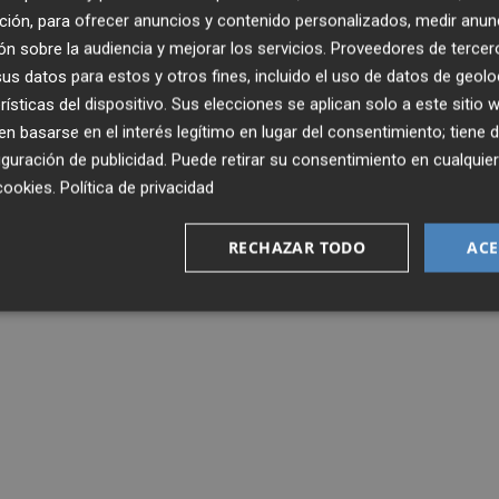
ra ir adaptándose al equipo. Es el primer descarte que ha
ción, para ofrecer anuncios y contenido personalizados, medir anun
lo del Valencia Basket.
n sobre la audiencia y mejorar los servicios.
Proveedores de tercer
s datos para estos y otros fines, incluido el uso de datos de geolo
pués de que se perdiera el duelo contra el Madrid del
rísticas del dispositivo. Sus elecciones se aplican solo a este sitio
ortunidad para reivindicarse.
 basarse en el interés legítimo en lugar del consentimiento; tiene 
guración de publicidad
. Puede retirar su consentimiento en cualqu
cookies
.
Política de privacidad
TXUS VIDORRETA
EUROLIGA
RECHAZAR TODO
ACE