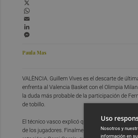
X
WhatsApp
Email
LinkedIn
Messenger
Paula Mas
VALÈNCIA. Guillem Vives es el descarte de última
enfrenta al Valencia Basket con el Olimpia Milan.
la duda más probable de la participación de Fe
de tobillo.
Uso respons
El técnico vasco explicó que se decidiría ese de
Nosotros y nuestr
de los jugadores. Finalmente es el base catalán 
información en su 