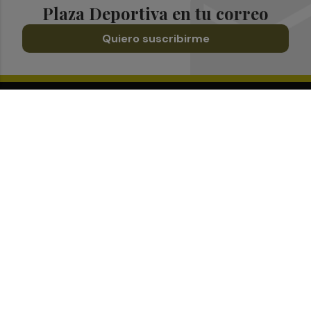
Plaza Deportiva en tu correo
Quiero suscribirme
Suscríbete al Boletín
Todos los días a primera hora en tu email
¡Quiero suscribirme!
Síguenos en redes
Plaza Deportiva, desde cualquier medio