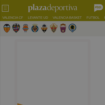
VALENCIA CF
LEVANTE UD
VALENCIA BASKET
FUTBOL