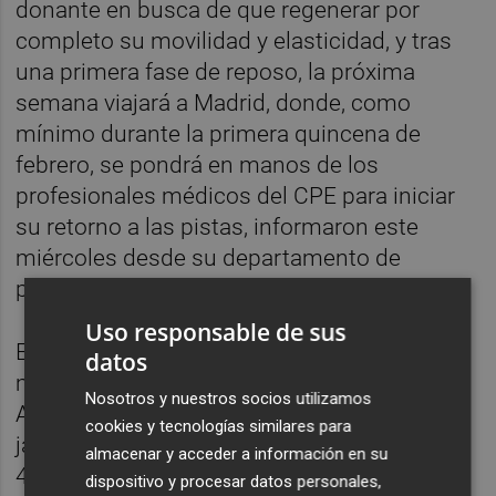
donante en busca de que regenerar por
completo su movilidad y elasticidad, y tras
una primera fase de reposo, la próxima
semana viajará a Madrid, donde, como
mínimo durante la primera quincena de
febrero, se pondrá en manos de los
profesionales médicos del CPE para iniciar
su retorno a las pistas, informaron este
miércoles desde su departamento de
prensa.
Uso responsable de sus
El objetivo de Cabrera es el de llegar en las
datos
mejores condiciones físicas al Mundial de
Nosotros y nuestros socios utilizamos
Atletismo que se disputará en la localidad
cookies y tecnologías similares para
japonesa de Kobe, entre el 26 de agosto y el
almacenar y acceder a información en su
4 de septiembre, y donde acudirá como
dispositivo y procesar datos personales,