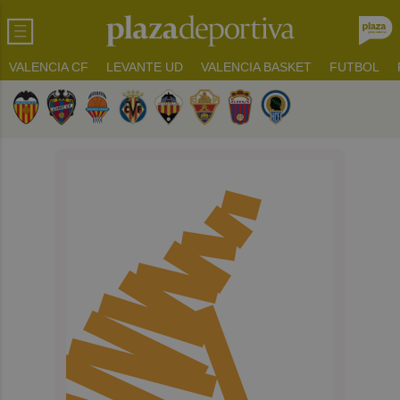
VALENCIA CF
LEVANTE UD
VALENCIA BASKET
FUTBOL