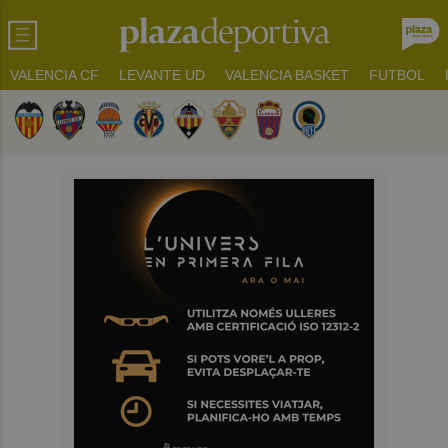
VALENCIA CF
LEVANTE UD
VALENCIA BASKET
FUTBOL