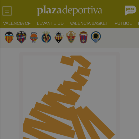
VALENCIA CF
LEVANTE UD
VALENCIA BASKET
FUTBOL