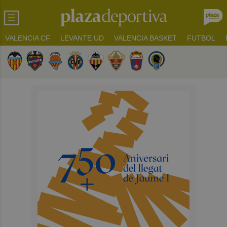
VALENCIA CF
LEVANTE UD
VALENCIA BASKET
FUTBOL