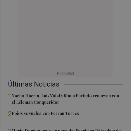
Últimas Noticias
1
Nacho Huerta, Luis Vidal y Manu Furtado renuevan con
el Léleman Conqueridor
2
Foios se vuelca con Ferran Torres
Mario Domínguez, a un paso del Excelsior Róterdam de