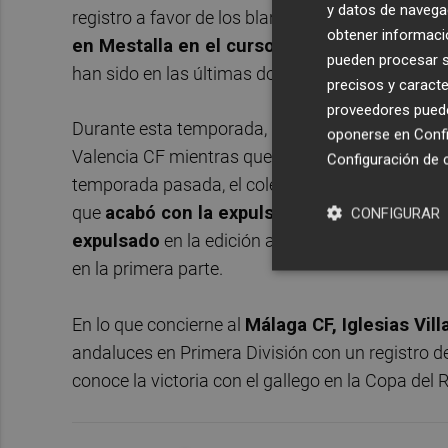
y datos de navega
registro a favor de los blanquinegros con seis tri
obtener informació
en Mestalla en el curso 2011-2012-,
un empa
pueden procesar su
han sido en las últimas dos campañas rompiend
precisos y caracte
proveedores pueden
Durante esta temporada, Iglesias Villanueva no
oponerse en
Confi
Valencia CF mientras que sí que dirigió la victor
Configuración de 
temporada pasada, el colegiado gallego pitó en 
que
acabó con la expulsión de Mustafi al f
CONFIGURAR
expulsado
en la edición anterior de la Copa de
en la primera parte.
En lo que concierne al
Málaga CF, Iglesias Vil
andaluces en Primera División con un registro de
conoce la victoria con el gallego en la Copa del 