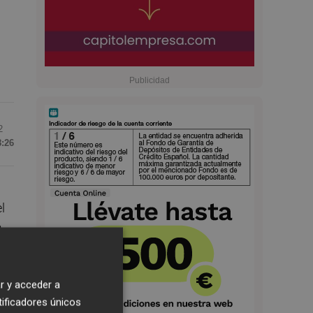
2
8:26
l
a
r y acceder a
tificadores únicos