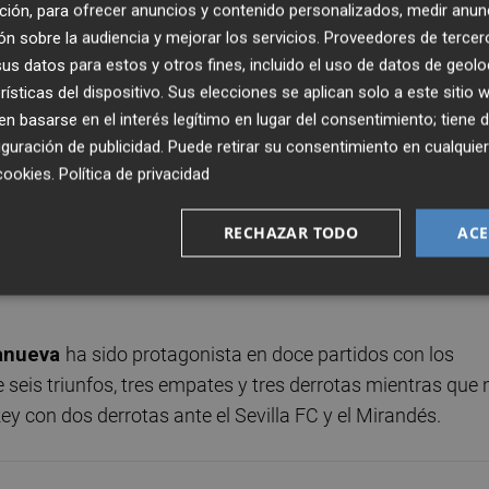
ción, para ofrecer anuncios y contenido personalizados, medir anun
unfos -
uno de ellos precisamente contra el Málaga 
n sobre la audiencia y mejorar los servicios.
Proveedores de tercer
te y cuatro derrotas. De hecho, los tres últimos tropiezo
s datos para estos y otros fines, incluido el uso de datos de geolo
o una dinámica favorable a los blanquinegros.
rísticas del dispositivo. Sus elecciones se aplican solo a este sitio
 basarse en el interés legítimo en lugar del consentimiento; tiene 
 ha estado presente en ninguno de los compromisos del
guración de publicidad
. Puede retirar su consentimiento en cualqu
ia del Málaga CF en casa por 2-1 sobre la SD Eibar. La
cookies
.
Política de privacidad
la derrota copera del Valencia CF por 7-0 en el Camp Nou 
ilo del descanso. Además, Mustafi también había sid
RECHAZAR TODO
ACE
l Rey en el encuentro de ida contra el RCD Espanyol tambié
lanueva
ha sido protagonista en doce partidos con los
 seis triunfos, tres empates y tres derrotas mientras que 
Rey con dos derrotas ante el Sevilla FC y el Mirandés.