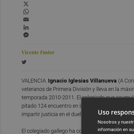
X
WhatsApp
Email
LinkedIn
Messenger
Vicente Fuster
VALENCIA.
Ignacio Iglesias Villanueva
(A Cor
veteranos de Primera División y lleva en la máx
temporada 2010-2011. El colegiado que acumula 
pitado 124 encuentro en la élite nacional y se tr
Uso respons
impartir justicia en el duelo esta noche en Mest
Nosotros y nuestr
información en su 
El colegiado gallego ha coincidido con el Valen