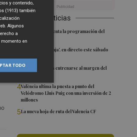
cios y contenido,
CF
os (1913)
también
s
Últimas Noticias
calización
 web. Algunos
1
El Valencia presenta la programación del
derecho a
Trofeu Taronja
ier momento en
2
El 'Trofeu Taronja', en directo este sábado
y
por À Punt
o
PTAR TODO
3
Almeida vuelve a entrenarse al margen del
n
grupo
4
València ultima la puesta a punto del
Velódromo Lluís Puig con una inversión de 2
millones
no
5
La nueva hoja de ruta del Valencia CF