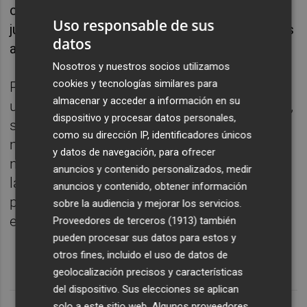
cómo las diferentes culturas pueden estar
Uso responsable de sus
juntas y aprender a entenderse mejor las unas
datos
a las otras".
Nosotros y nuestros socios utilizamos
cookies y tecnologías similares para
Por último opina que mientras vivimos "en
almacenar y acceder a información en su
un mundo cada vez más dividido y agresivo",
dispositivo y procesar datos personales,
se muestra que el fútbol "se une como nada
como su dirección IP, identificadores únicos
más", y concluye diciendo que "todos
y datos de navegación, para ofrecer
necesitamos estas ocasiones de unidad y
anuncios y contenido personalizados, medir
las próximas Copas del Mundo de la FIFA
anuncios y contenido, obtener información
proporcionan una fuerza única para el bien
sobre la audiencia y mejorar los servicios.
en este sentido".
Proveedores de terceros (1913)
también
pueden procesar sus datos para estos y
otros fines, incluido el uso de datos de
geolocalización precisos y características
del dispositivo. Sus elecciones se aplican
solo a este sitio web. Algunos proveedores