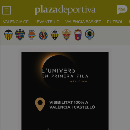
VALENCIA CF
LEVANTE UD
VALENCIA BASKET
FUTBOL