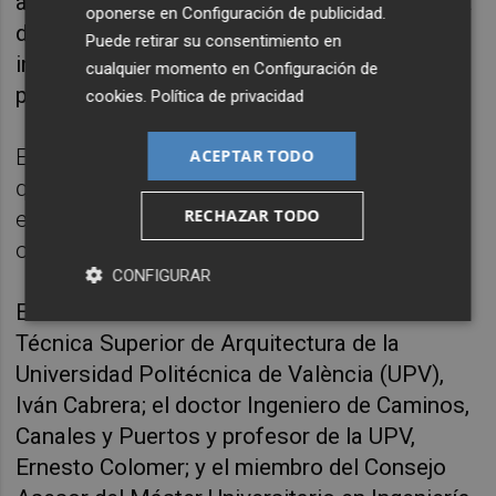
adecuarlo a las nuevas necesidades, más allá
oponerse en
Configuración de publicidad
.
del fútbol, para que suponga igualmente un
Puede retirar su consentimiento en
incremento de los ingresos de club como lo
cualquier momento en
Configuración de
pretende ser el Nou Mestalla.
cookies
.
Política de privacidad
El encuentro del lunes nace con la idea de
ACEPTAR TODO
que "cualquier decisión en torno al futuro
RECHAZAR TODO
estadio tenga en cuenta de manera integral
otras posibles alternativas".
CONFIGURAR
En esa cita estarán el director de la Escuela
Técnica Superior de Arquitectura de la
Universidad Politécnica de València (UPV),
Iván Cabrera; el doctor Ingeniero de Caminos,
Canales y Puertos y profesor de la UPV,
Ernesto Colomer; y el miembro del Consejo