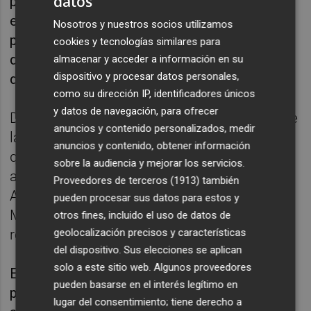
datos
preocupaciones en torno al estado de la
estructura existente, en cuanto a que el
Nosotros y nuestros socios utilizamos
proyecto es preliminar y está incompleto, y
cookies y tecnologías similares para
que el presupuesto es "insuficiente y está
almacenar y acceder a información en su
dispositivo y procesar datos personales,
desajustado".
como su dirección IP, identificadores únicos
y datos de navegación, para ofrecer
Desde el colectivo convocante aseguran que
anuncios y contenido personalizados, medir
la permanencia en Mestalla es una opción
anuncios y contenido, obtener información
que "no se ha abierto pero que es
sobre la audiencia y mejorar los servicios.
absolutamente viable" con una reforma,
Proveedores de terceros (1913)
también
Además, defienden que la estructura de
pueden procesar sus datos para estos y
Mestalla es "perfectamente viable" para una
otros fines, incluido el uso de datos de
geolocalización precisos y características
remodelación porque "se preparó para ello".
del dispositivo. Sus elecciones se aplican
solo a este sitio web. Algunos proveedores
En la reunión se avanzará una cifra de cuánto
pueden basarse en el interés legítimo en
podría costar rehabilitar Mestalla para
lugar del consentimiento; tiene derecho a