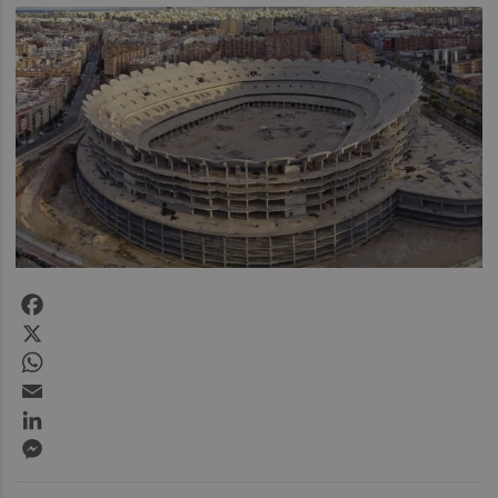
Facebook
X
WhatsApp
Email
LinkedIn
Messenger