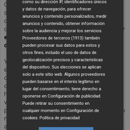
como su dirección IP, identificadores únicos
Cada uno dijo lo que creía. Más allá de la
y datos de navegación, para ofrecer
situación incómoda para todos, nos unía al
anuncios y contenido personalizados, medir
objetivo de ganar el Mundial y querer seguir
anuncios y contenido, obtener información
dando alegrías a nuestra gente.
Eso está por
sobre la audiencia y mejorar los servicios.
encima de todo aunque fue una situación
Proveedores de terceros (1913)
también
difícil",
confesó.
pueden procesar sus datos para estos y
otros fines, incluido el uso de datos de
geolocalización precisos y características
Y señaló que todos los internacionales
del dispositivo. Sus elecciones se aplican
españoles tienen "una confianza al cien por
solo a este sitio web. Algunos proveedores
cien" en Fernando Hierro, al que defendió y
pueden basarse en el interés legítimo en
dijo que "para él tampoco es fácil" lo que le
lugar del consentimiento; tiene derecho a
ha tocado vivir. "Su continuidad tendrá que
oponerse en
Configuración de publicidad
.
valorarla él y la Federación, yo diría que siga
Puede retirar su consentimiento en
porque no es fácil asumir este reto. Le deseo
cualquier momento en
Configuración de
mucha suerte y que en este Mundial todos
cookies
.
Política de privacidad
acabemos felices", aseguró.