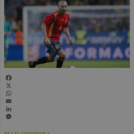
Facebook
X
WhatsApp
Email
LinkedIn
Messenger
PLAZA DEPORTIVA