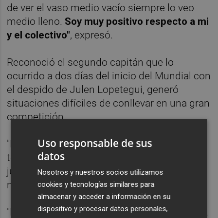
de ver el vaso medio vacío siempre lo veo
medio lleno.
Soy muy positivo respecto a mi
y el colectivo"
, expresó.
Reconoció el segundo capitán que lo
ocurrido a dos días del inicio del Mundial con
el despido de Julen Lopetegui, generó
situaciones difíciles de conllevar en una gran
competición.
Uso responsable de sus
"Fue una situación muy complicada para
datos
todos. Para el mister, cuerpo técnico,
jugadores, presidente de la Federación. A
Nosotros y nuestros socios utilizamos
nadie nos gustó vivirla", declaró.
cookies y tecnologías similares para
almacenar y acceder a información en su
dispositivo y procesar datos personales,
"Desde ahí el grupo ha respondido muy bien.