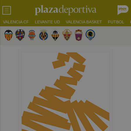
VALENCIA CF
LEVANTE UD
VALENCIA BASKET
FUTBOL