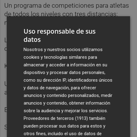
Un programa de competiciones para atletas
de todos los niveles con tres distancias:
maratón, 22K y 12K
Uso responsable de sus
datos
La oportunidad de vivir un fin de semana de
deporte, cultura, ocio y gastronomía
Nosotros y nuestros socios utilizamos
cookies y tecnologías similares para
almacenar y acceder a información en su
Kids Run
dispositivo y procesar datos personales,
como su dirección IP, identificadores únicos
Un trazado que recorre la isla mágica para
y datos de navegación, para ofrecer
alcanzar la meta al atardecer junto al mar
anuncios y contenido personalizados, medir
anuncios y contenido, obtener información
Expo del Corredor y actividades paralelas
sobre la audiencia y mejorar los servicios.
Proveedores de terceros (1913)
también
pueden procesar sus datos para estos y
Servicios premium al corredor
otros fines, incluido el uso de datos de