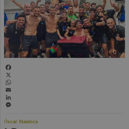
Facebook
X
WhatsApp
Email
LinkedIn
Messenger
Óscar Manteca