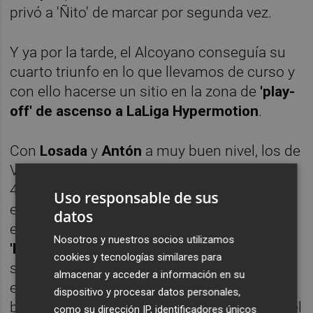
privó a 'Ñito' de marcar por segunda vez.
Y ya por la tarde, el Alcoyano conseguía su
cuarto triunfo en lo que llevamos de curso y
con ello hacerse un sitio en la zona de
'play-
off' de ascenso a LaLiga Hypermotion
.
Con
Losada
y
Antón
a muy buen nivel, los de
Vicente Parras se adelantaban en el minuto
40 por mediación de
'Ferni'
. El tanto del
Uso responsable de sus
extremo talaverano llegaba al aprovechar
datos
este una asistencia involuntaria del local
Nosotros y nuestros socios utilizamos
'Barbu'
, instantes después de haber
cookies y tecnologías similares para
sustituido
a
Cristian Herrera
por lesión y en
almacenar y acceder a información en su
el marco de una primera mitad en la que los
dispositivo y procesar datos personales,
blanquiazules tuvieron más ocasiones que el
como su dirección IP, identificadores únicos