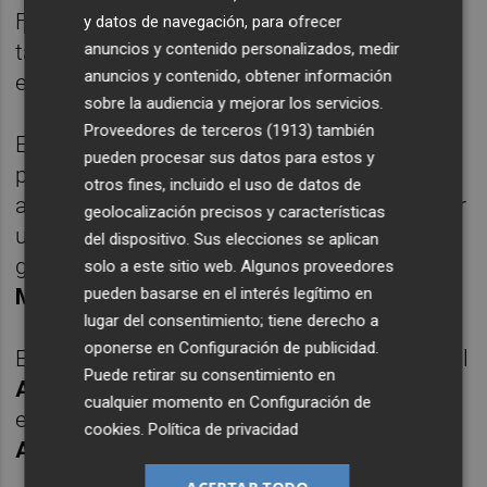
Fuenlabrada, pero el meta
Manu García
y datos de navegación, para ofrecer
anuncios y contenido personalizados, medir
también tuvo que emplearse a fondo para
anuncios y contenido, obtener información
evitar el gol local.
sobre la audiencia y mejorar los servicios.
Proveedores de terceros (1913)
también
En el segundo acto el Alcoyano apostó más
pueden procesar sus datos para estos y
por protegerse y defender su botín que por
otros fines, incluido el uso de datos de
aumentarlo, pero lo anterior le dio para hacer
geolocalización precisos y características
un segundo tanto y asegurar los tres puntos
del dispositivo. Sus elecciones se aplican
gracias a un gol en propia puerta de
solo a este sitio web. Algunos proveedores
pueden basarse en el interés legítimo en
Moyano
.
lugar del consentimiento; tiene derecho a
oponerse en
Configuración de publicidad
.
El próximo domingo, el Intercity recibirá en el
Puede retirar su consentimiento en
Antonio Solana
al
Ibiza
desde las 12 horas y
cualquier momento en
Configuración de
el Alcoyano en el
Gestaser-El Collao
al
cookies
.
Política de privacidad
Antequera
desde las 17:30.