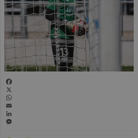
Facebook
X
WhatsApp
Email
LinkedIn
Messenger