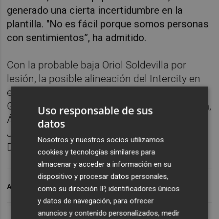
generado una cierta incertidumbre en la
plantilla. "No es fácil porque somos personas
con sentimientos”, ha admitido.
Con la probable baja Oriol Soldevilla por
lesión, la posible alineación del Intercity en
este encuentro podría estar formada por
Gaizka Campos, Mikel Mendibe, Vadik Murria,
Uso responsable de sus
Álvaro Pérez, Cristo Romero, Undabarrena,
datos
Jon Ceberio, Nsue, Pol Roigè, Moha Traoré o
Nosotros y nuestros socios utilizamos
Danny Blum y Aarón Piñán.
cookies y tecnologías similares para
almacenar y acceder a información en su
dispositivo y procesar datos personales,
ARCHIVADO EN
CF INTERCITY
como su dirección IP, identificadores únicos
y datos de navegación, para ofrecer
anuncios y contenido personalizados, medir