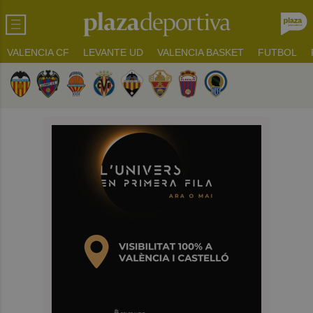
VALENCIA CF
LEVANTE UD
VALENCIA BASKET
FUTBOL