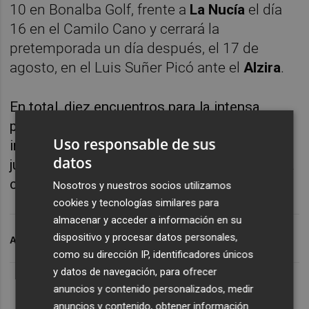
10 en Bonalba Golf, frente a
La Nucía
el día
16 en el Camilo Cano y cerrará la
pretemporada un día después, el 17 de
agosto, en el Luis Suñer Picó ante el
Alzira
.
En total, diez encuentros para la intensa
pretemporada de un Intercity que ha
Uso responsable de sus
incorporado a casi una quincena de nuevos
datos
jugadores para afrontar su tercera temporada
consecutiva en Primera Federación.
Nosotros y nuestros socios utilizamos
cookies y tecnologías similares para
almacenar y acceder a información en su
dispositivo y procesar datos personales,
ARCHIVADO EN
CF INTERCITY
como su dirección IP, identificadores únicos
y datos de navegación, para ofrecer
anuncios y contenido personalizados, medir
anuncios y contenido, obtener información