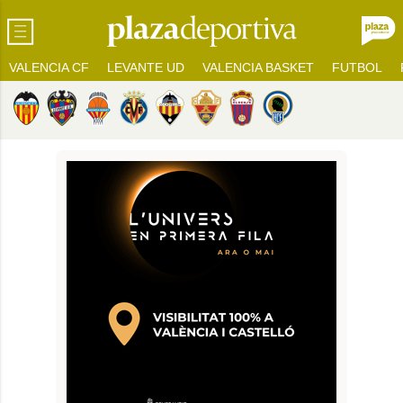
VALENCIA CF
LEVANTE UD
VALENCIA BASKET
FUTBOL