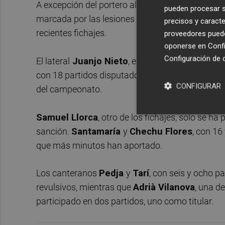
A excepción del portero alicantino, el Hércules h
pueden procesar su
marcada por las lesiones de gran parte de los fu
precisos y caracte
recientes fichajes.
proveedores pueden
oponerse en
Confi
Configuración de 
El lateral
Juanjo Nieto
, el centrocampista
Pepe
con 18 partidos disputados, son los otros juga
CONFIGURAR
del campeonato.
Samuel Llorca
, otro de los fichajes, solo se ha
sanción.
Santamaría
y
Chechu Flores
, con 16
que más minutos han aportado.
Los canteranos
Pedja
y
Tarí
, con seis y ocho 
revulsivos, mientras que
Adrià Vilanova
, una d
participado en dos partidos, uno como titular.