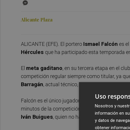
Messenger
Alicante Plaza
ALICANTE (EFE). El portero
Ismael Falcón
es el
Hércules
que ha participado esta temporada en
El
meta gaditano
, en su tercera etapa en el clu
competición regular siempre como titular, ya q
Barragán
, actual técnico, en su banquillo.
Uso respons
Falcón es el único jugador de los 23 que compone
Nosotros y nuestr
minutos de la competición, mientras que en el la
información en su 
Iván Buigues
, quien no ha participado aún en la
y datos de navega
obtener informació