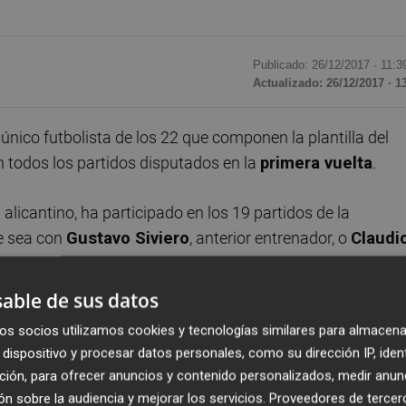
Publicado: 26/12/2017 ·
11:3
Actualizado: 26/12/2017 · 1
 único futbolista de los 22 que componen la plantilla del
 todos los partidos disputados en la
primera vuelta
.
b alicantino, ha participado en los 19 partidos de la
ue sea con
Gustavo Siviero
, anterior entrenador, o
Claudi
able de sus datos
n la plantilla alicantina que ha disputado todos los
os socios utilizamos cookies y tecnologías similares para almacena
do opuesto se encuentra el otro portero del primer equipo,
dispositivo y procesar datos personales, como su dirección IP, iden
 Liga.
ción, para ofrecer anuncios y contenido personalizados, medir anun
n sobre la audiencia y mejorar los servicios.
Proveedores de tercer