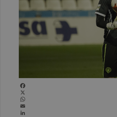
Facebook
X
WhatsApp
Email
LinkedIn