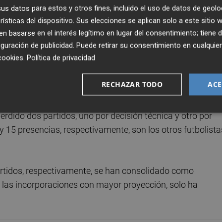
a utilizado a todos los jugadores durante la primera vuelta
s datos para estos y otros fines, incluido el uso de datos de geolo
tbolistas, con especial protagonismo para varios de los
rísticas del dispositivo. Sus elecciones se aplican solo a este sitio
 basarse en el interés legítimo en lugar del consentimiento; tiene 
guración de publicidad
. Puede retirar su consentimiento en cualqu
cookies
.
Política de privacidad
lu
, cedido por el Levante, o el delantero
Carlos Fernánd
dores que más participaciones acumulan en el primer tram
RECHAZAR TODO
ACE
 perdido dos partidos, uno por decisión técnica y otro por
 y 15 presencias, respectivamente, son los otros futbolista
partidos, respectivamente, se han consolidado como
e las incorporaciones con mayor proyección, solo ha