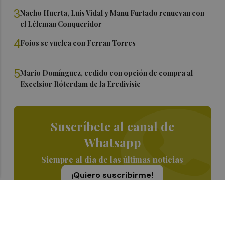
3
Nacho Huerta, Luis Vidal y Manu Furtado renuevan con
el Léleman Conqueridor
4
Foios se vuelca con Ferran Torres
5
Mario Domínguez, cedido con opción de compra al
Excelsior Róterdam de la Eredivisie
Suscríbete al canal de
Whatsapp
Siempre al día de las últimas noticias
¡Quiero suscribirme!