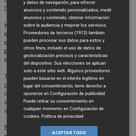
y datos de navegación, para ofrecer
Deportivo”.
anuncios y contenido personalizados, medir
anuncios y contenido, obtener información
Iván Forte quiso dejar claro que “el club ha
sobre la audiencia y mejorar los servicios.
Proveedores de terceros (1913)
también
querido en todo momento que siguiera. Creo
pueden procesar sus datos para estos y
que todavía puedo seguir jugando y mi
otros fines, incluido el uso de datos de
primera opción es encontrar un equipo en el
geolocalización precisos y características
que puede aportar y ayudar”.
del dispositivo. Sus elecciones se aplican
solo a este sitio web. Algunos proveedores
También recordó que “llegué al Eldense a un
pueden basarse en el interés legítimo en
proyecto muy ambicioso, pero nunca pensé
lugar del consentimiento; tiene derecho a
que podía ser tanto. Nunca había logrado un
oponerse en
Configuración de publicidad
.
Puede retirar su consentimiento en
ascenso pese a jugar varias promociones y
cualquier momento en
Configuración de
aquí he logrado tres consecutivos”.
cookies
.
Política de privacidad
Sobre el decisivo gol que anotó hace un año
ACEPTAR TODO
ante el Sestao River en la final de la