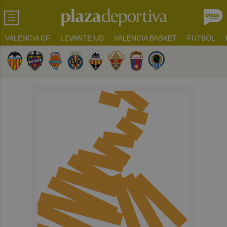
VALENCIA CF
LEVANTE UD
VALENCIA BASKET
FUTBOL