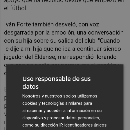
el fútbol.
Iván Forte también desveló, con voz
desgarrada por la emoción, una conversación
con su hija sobre su salida del club: "Cuando
le dije a mi hija que no iba a continuar siendo
jugador del Eldense, me respondió llorando
que eso no podía ser porque era el capitán y
que el equipo me necesitaba”.
Uso responsable de sus
datos
El centrocampista recalcó en la rueda de
Nosotros y nuestros socios utilizamos
prensa de despedida que “todo tiene un
cookies y tecnologías similares para
principio y un final y mi final ha llegado. Me
almacenar y acceder a información en su
voy sabiendo que el Eldense está en buenas
dispositivo y procesar datos personales,
manos” para cerrar su intervención entre
como su dirección IP, identificadores únicos
lágrimas y un gran aplauso con un “aúpa