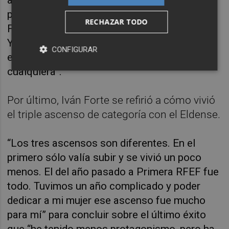
promoción de ascenso a Primera RFEF, Iván
RECHAZAR TODO
Forte señaló que “ese gol lo metimos todos.
Yo solamente pasaba por ahí. Ver al Eldense
CONFIGURAR
en Segunda División es un sueño para
cualquiera”.
Por último, Iván Forte se refirió a cómo vivió
el triple ascenso de categoría con el Eldense.
“Los tres ascensos son diferentes. En el
primero sólo valía subir y se vivió un poco
menos. El del año pasado a Primera RFEF fue
todo. Tuvimos un año complicado y poder
dedicar a mi mujer ese ascenso fue mucho
para mí” para concluir sobre el último éxito
que “he tenido menos protagonismo, pero ha