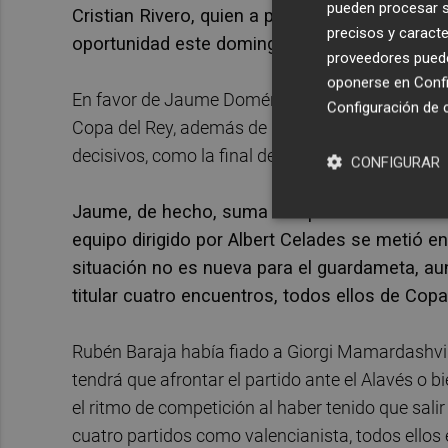
pueden procesar su
Cristian Rivero, quien a pesar de no haber deb
precisos y caracte
oportunidad este domingo ante el Alavés en M
proveedores pueden
oponerse en
Confi
En favor de Jaume Doménech está el hecho de hab
Configuración de 
Copa del Rey, además de llevar ya diez años en 
decisivos, como la final de Copa del Rey de 2019,
CONFIGURAR
Jaume, de hecho, suma 121 partidos como titula
equipo dirigido por Albert Celades se metió 
situación no es nueva para el guardameta, au
titular cuatro encuentros, todos ellos de Copa
Rubén Baraja había fiado a Giorgi Mamardashvili 
tendrá que afrontar el partido ante el Alavés o
el ritmo de competición al haber tenido que salir
cuatro partidos como valencianista, todos ellos