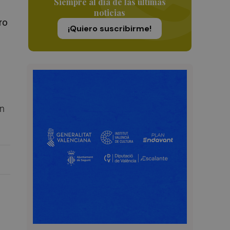
Siempre al día de las últimas
noticias
ro
¡Quiero suscribirme!
ón