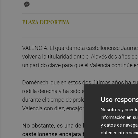
Messenger
PLAZA DEPORTIVA
VALÈNCIA. El guardameta castellonense Jaume D
volver a la titularidad ante el Alavés dos años d
un partido clave para que el Valencia continúe en
Doménech, que en estos dos últimos años ha sup
rodilla derecha y ha sido el suplente de Giorgi 
Uso respons
durante el tiempo de prolongación de la primera 
Valencia con diez, encajó tres goles.
Nosotros y nuestr
información en su 
y datos de navega
No obstante, es una de las dos opciones que
obtener informació
castellonense encajara tres tantos en apenas 