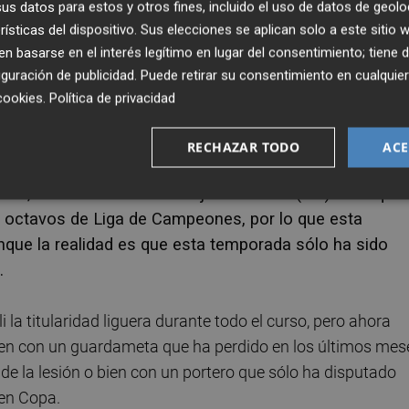
s datos para estos y otros fines, incluido el uso de datos de geolo
utado en Primera División, podría tener su gran
rísticas del dispositivo. Sus elecciones se aplican solo a este sitio
estalla.
 basarse en el interés legítimo en lugar del consentimiento; tiene 
guración de publicidad
. Puede retirar su consentimiento en cualqu
er sido el portero que disputó los cuatro partidos de
cookies
.
Política de privacidad
el primer equipo y haber disputado varios encuentros
 que supuso el último título del Valencia.
RECHAZAR TODO
ACE
r, entre ellos el crucial Ajax-Valencia (0-1) en el que 
en octavos de Liga de Campeones, por lo que esta
nque la realidad es que esta temporada sólo ha sido
.
la titularidad liguera durante todo el curso, pero ahora
 bien con un guardameta que ha perdido en los últimos mes
 de la lesión o bien con un portero que sólo ha disputado
 en Copa.