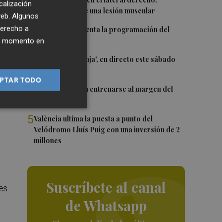
1
calización
Monferrer sufre una lesión muscular
 web. Algunos
2
derecho a
El Valencia presenta la programación del
Trofeu Taronja
ier momento en
3
El 'Trofeu Taronja', en directo este sábado
por À Punt
PTAR TODO
4
Almeida vuelve a entrenarse al margen del
grupo
el
5
València ultima la puesta a punto del
Velódromo Lluís Puig con una inversión de 2
millones
Suscríbete al canal
es
de Whatsapp