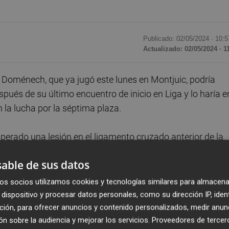
Publicado: 02/05/2024 ·
10:5
Actualizado: 02/05/2024 · 1
oménech, que ya jugó este lunes en Montjuic, podría
espués de su último encuentro de inicio en Liga y lo haría e
 la lucha por la séptima plaza.
erado una lesión en el ligamento cruzado anterior de la
Mamardashvili, ya salió este pasado lunes ante el Barça
able de sus datos
mitad y toda la segunda parte, en la que, jugando el
os socios utilizamos cookies y tecnologías similares para almacena
dispositivo y procesar datos personales, como su dirección IP, iden
ción, para ofrecer anuncios y contenido personalizados, medir anun
 maneja Rubén Baraja, que después de que el
n sobre la audiencia y mejorar los servicios.
Proveedores de tercer
cuarenta y cinco minutos podría darle la alternativa a