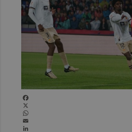
Facebook
X
WhatsApp
Email
LinkedIn