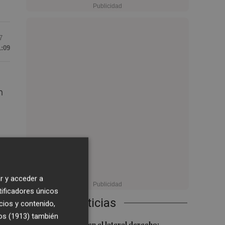
7
1:09
n
r y acceder a
tificadores únicos
Últimas Noticias
cios y contenido,
os (1913)
también
Más problemas en el lateral derecho: