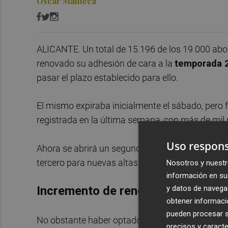
Óscar Manteca
ALICANTE. Un total de 15.196 de los 19.000 abo
renovado su adhesión de cara a la
temporada 
pasar el plazo establecido para ello.
El mismo expiraba inicialmente el sábado, pero 
registrada en la última semana, con más de mil 
Uso respons
Ahora se abrirá un segundo plazo para posibilit
tercero para nuevas altas (y renovaciones, pero 
Nosotros y nuestr
información en su 
Incremento de renovaciones
y datos de navega
obtener informació
pueden procesar su
No obstante haber optado por no renovar en plaz
precisos y caracte