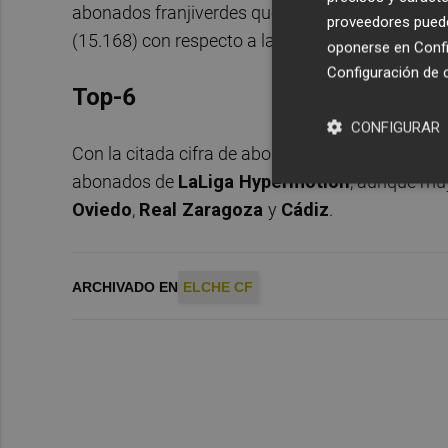
abonados franjiverdes que renuevan son una cifra
proveedores pueden
(15.168) con respecto a la
temporada 2021/2
oponerse en
Confi
Configuración de 
Top-6
CONFIGURAR
Con la citada cifra de abonados que han renovad
abonados de
LaLiga Hypermotion
, aunque mu
Oviedo
,
Real Zaragoza
y
Cádiz
.
ARCHIVADO EN
ELCHE CF