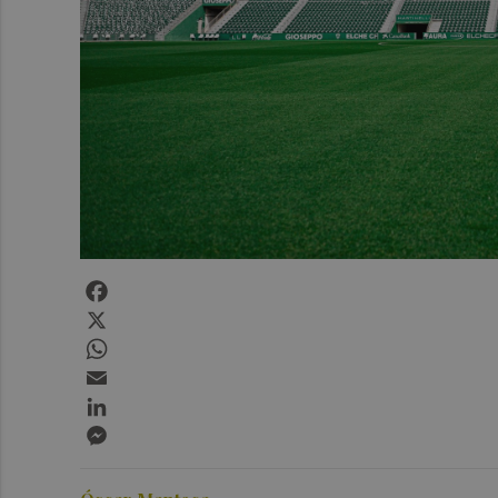
Facebook
X
WhatsApp
Email
LinkedIn
Messenger