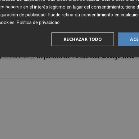
 similar a la de aquellos que hicieron lo propio hace un 
 basarse en el interés legítimo en lugar del consentimiento; tiene 
2
(la última en
LaLiga EA Sports
).
guración de publicidad
. Puede retirar su consentimiento en cualqu
cookies
.
Política de privacidad
RECHAZAR TODO
ACE
o el Elche se sitúa en el top-6 de clubes por número de
y por detrás de
Deportivo de La Coruña
,
Málaga
,
Real