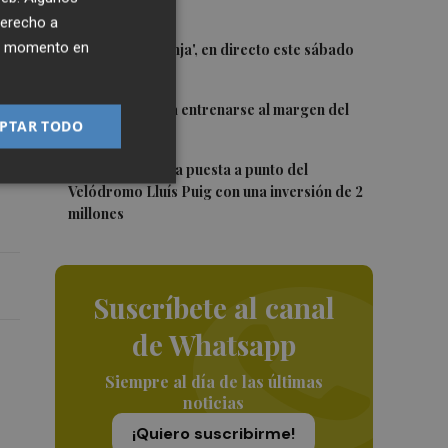
año
Trofeu Taronja
derecho a
3
ier momento en
El 'Trofeu Taronja', en directo este sábado
por À Punt
4
Almeida vuelve a entrenarse al margen del
PTAR TODO
grupo
5
València ultima la puesta a punto del
Velódromo Lluís Puig con una inversión de 2
millones
Suscríbete al canal
de Whatsapp
Siempre al día de las últimas
noticias
¡Quiero suscribirme!