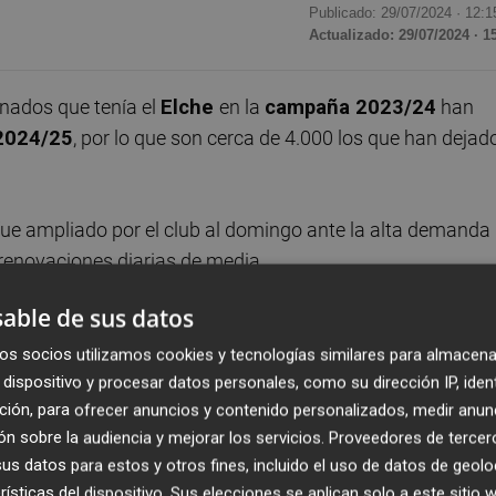
Publicado: 29/07/2024 ·
12:1
Actualizado: 29/07/2024 · 1
nados que tenía el
Elche
en la
campaña 2023/24
han
2024/25
, por lo que son cerca de 4.000 los que han dejad
fue ampliado por el club al domingo ante la alta demanda
renovaciones diarias de media.
able de sus datos
ar cambios de asiento entre aquellos que han renovado y 
ya con precio de nueva alta).
os socios utilizamos cookies y tecnologías similares para almacena
dispositivo y procesar datos personales, como su dirección IP, iden
ción, para ofrecer anuncios y contenido personalizados, medir anun
n sobre la audiencia y mejorar los servicios.
Proveedores de tercer
s datos para estos y otros fines, incluido el uso de datos de geolo
o un 20% de aquellos que tenían derecho a ello, los 15.1
rísticas del dispositivo. Sus elecciones se aplican solo a este sitio