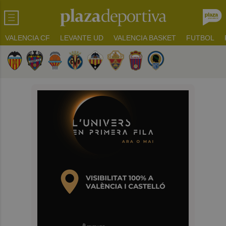
VALENCIA CF
LEVANTE UD
VALENCIA BASKET
FUTBOL