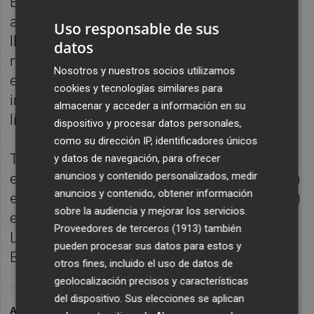
En estos virajes, los pilotos tienden a
aprovechar al máximo la trazada exterior,
Uso responsable de sus
llegando a salirse de los límites de la pista,
datos
motivo por el que la FIM ha introducido en
Nosotros y nuestros socios utilizamos
esta nueva temporada el doble piano para
cookies y tecnologías similares para
intentar evitar que los pilotos rebasen los
almacenar y acceder a información en su
límites establecidos.
dispositivo y procesar datos personales,
como su dirección IP, identificadores únicos
Tras las tres primeras pruebas disputadas
y datos de navegación, para ofrecer
anuncios y contenido personalizados, medir
en Catar, Argentina y Estados Unidos, lideran
anuncios y contenido, obtener información
el Mundial el español Marc Márquez (Honda)
sobre la audiencia y mejorar los servicios.
en la categoría de MotoGP, el británico Sam
Proveedores de terceros (1913)
también
Lowes (Kalex) en Moto2 y el sudafricano
pueden procesar sus datos para estos y
Brad Binder (KTM) en Moto3.
otros fines, incluido el uso de datos de
geolocalización precisos y características
del dispositivo. Sus elecciones se aplican
ARCHIVADO EN