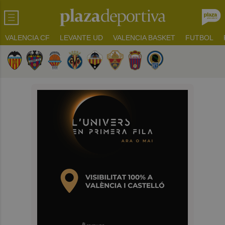
VALENCIA CF
LEVANTE UD
VALENCIA BASKET
FUTBOL