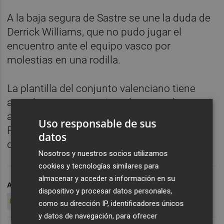
A la baja segura de Sastre se une la duda de
Derrick Williams, que no pudo jugar el
encuentro ante el equipo vasco por
molestias en una rodilla.
La plantilla del conjunto valenciano tiene
actualmente catorce jugadores por lo que si
ambos fueran baja, el técnico Jaume
Uso responsable de sus
Ponsarnau no tendría que realizar ningún
datos
descarte técnico para este choque.
Nosotros y nuestros socios utilizamos
cookies y tecnologías similares para
almacenar y acceder a información en su
ARCHIVADO EN
VALENCIA BASKET
ONCE
JOAN SASTRE
dispositivo y procesar datos personales,
EUROLIGA
como su dirección IP, identificadores únicos
y datos de navegación, para ofrecer