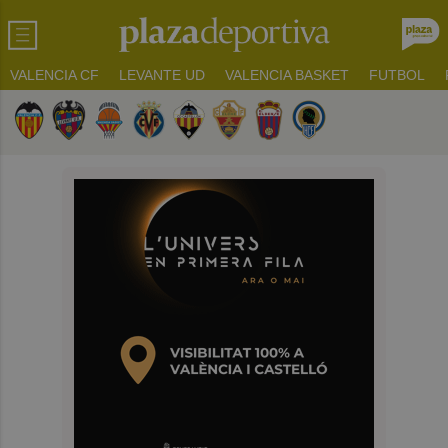
VALENCIA CF
LEVANTE UD
VALENCIA BASKET
FUTBOL