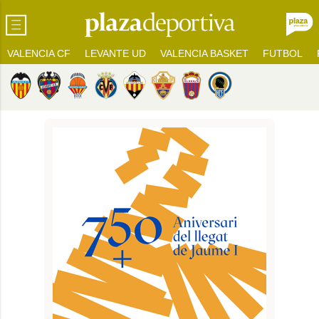
VALENCIA CF
LEVANTE UD
VALENCIA BASKET
FUTBOL