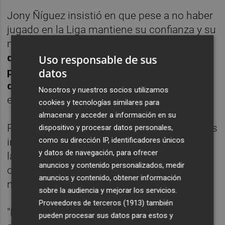
Jony Ñíguez insistió en que pese a no haber
jugado en la Liga mantiene su confianza y su
motivación intacta.
"Todos los jugadores
quieren tener minutos, pero soy un
Uso responsable de sus
profesional y tengo que ayudar al equipo
datos
donde sea, desde la grada o el campo"
,
Nosotros y nuestros socios utilizamos
explicó.
cookies y tecnologías similares para
almacenar y acceder a información en su
Por último, el jugador ilicitano admitió que es
dispositivo y procesar datos personales,
como su dirección IP, identificadores únicos
importante haber logrado la clasificación en
y datos de navegación, para ofrecer
la Copa ya que es un torneo que suele dar
anuncios y contenido personalizados, medir
oportunidades a los jugadores con pocos
anuncios y contenido, obtener información
minutos en la Liga.
sobre la audiencia y mejorar los servicios.
Proveedores de terceros (1913)
también
"Pasar de ronda es muy positivo para todos,
pueden procesar sus datos para estos y