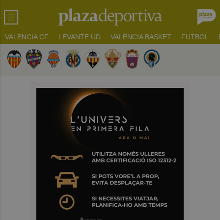
VALENCIA CF
LEVANTE UD
VALENCIA BASKET
FUTBOL