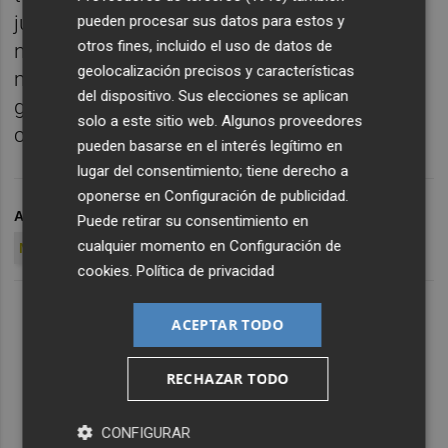
jugadores con contrato en vigor con los que
pueden procesar sus datos para estos y
otros fines, incluido el uso de datos de
no se cuenta, algo que limitará mucho los
geolocalización precisos y características
movimientos de entrada no obstante el
del dispositivo. Sus elecciones se aplican
gozar de un límite salarial de entre 4,5 y
solo a este sitio web. Algunos proveedores
cinco millones de euros.
pueden basarse en el interés legítimo en
lugar del consentimiento; tiene derecho a
oponerse en
Configuración de publicidad
.
ARCHIVADO EN
JONY ÑÍGUEZ
ELCHE CF
DIEGO GARCÍA
Puede retirar su consentimiento en
cualquier momento en
Configuración de
NICO RODRÍGUEZ
cookies
.
Política de privacidad
ACEPTAR TODO
RECHAZAR TODO
CONFIGURAR