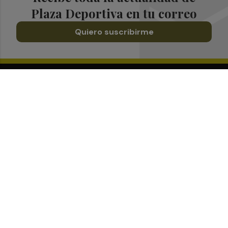
Plaza Deportiva en tu correo
Quiero suscribirme
Suscríbete al Boletín
Todos los días a primera hora en tu email
¡Quiero suscribirme!
Síguenos en redes
Plaza Deportiva, desde cualquier medio