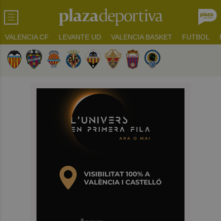
VALENCIA CF
LEVANTE UD
VALENCIA BASKET
FUTBOL