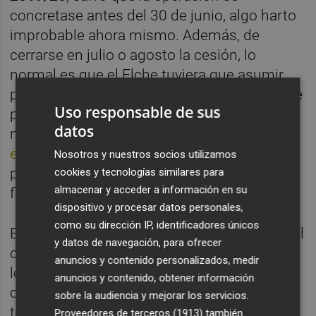
concretase antes del 30 de junio, algo harto
improbable ahora mismo. Además, de
cerrarse en julio o agosto la cesión, lo
normal es que el Elche tuviera que asumir
parte de la ficha de Jony, de tal forma que de
Uso responsable de sus
poder rescindir al jugador con cargo al
datos
margen salarial actual
(unos 400.000 euros),
evitando gravar el del próximo curso
, se
Nosotros y nuestros socios utilizamos
pasaría a repercutir en el mismo parte de la
cookies y tecnologías similares para
almacenar y acceder a información en su
ficha.
dispositivo y procesar datos personales,
como su dirección IP, identificadores únicos
Eso sí, sería un
mal menor
, consecuencia del
y datos de navegación, para ofrecer
contrato que se le firmó en su día a Jony (de
anuncios y contenido personalizados, medir
lo que nadie puede culpar al jugador) y, en
anuncios y contenido, obtener información
cualquier caso, una gota en el océano si
sobre la audiencia y mejorar los servicios.
tenemos presente la amplia nómina de
Proveedores de terceros (1913)
también