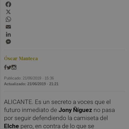
Facebook
X
WhatsApp
Email
LinkedIn
Messenger
Óscar Manteca
Publicado: 21/06/2019 ·
15:36
Actualizado: 21/06/2019 · 21:21
ALICANTE. Es un secreto a voces que el
futuro inmediato de
Jony Ñíguez
no pasa
por seguir defendiendo la camiseta del
Elche
pero, en contra de lo que se