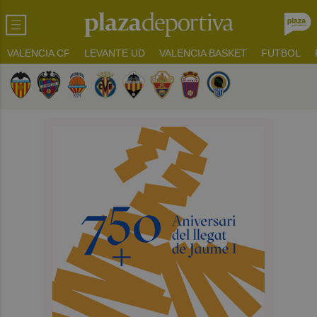
VALENCIA CF
LEVANTE UD
VALENCIA BASKET
FUTBOL