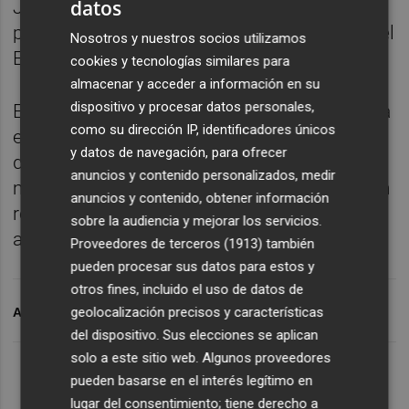
datos
Josan, quien está convencido de que el filial
puede tener la misma ilusión por subir que el
Nosotros y nuestros socios utilizamos
Elche "pero no más".
cookies y tecnologías similares para
almacenar y acceder a información en su
dispositivo y procesar datos personales,
El crevillentino afirmó que superar la primera
como su dirección IP, identificadores únicos
eliminatoria "ha quitado presión" al vestuario
y datos de navegación, para ofrecer
del Elche y añadió que ve al equipo
anuncios y contenido personalizados, medir
mentalizado para alcanzar el objetivo, si bien
anuncios y contenido, obtener información
recordó que "aún queda mucho" para el
sobre la audiencia y mejorar los servicios.
ascenso.
Proveedores de terceros (1913)
también
pueden procesar sus datos para estos y
otros fines, incluido el uso de datos de
geolocalización precisos y características
ARCHIVADO EN
JOSAN
ELCHE CF
SPORTING B
del dispositivo. Sus elecciones se aplican
solo a este sitio web. Algunos proveedores
pueden basarse en el interés legítimo en
lugar del consentimiento; tiene derecho a