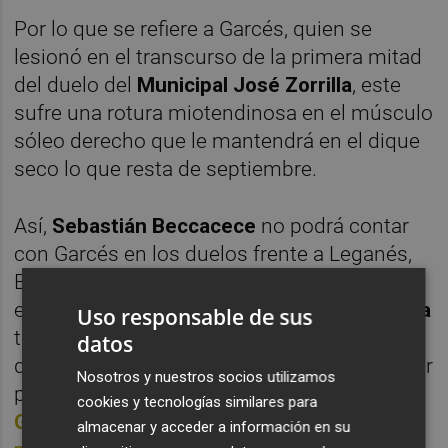
Por lo que se refiere a Garcés, quien se
lesionó en el transcurso de la primera mitad
del duelo del
Municipal José Zorrilla
, este
sufre una
rotura miotendinosa en el músculo
sóleo derecho que le mantendrá en el dique
seco lo que resta de septiembre.
Así,
Sebastián Beccacece
no podrá contar
con Garcés en los duelos frente a Leganés,
Burgos,
Levante
y
Sporting de Gijón
. Son
envites para los que el pivote
John Chetauya
Uso responsable de sus
también es baja por lesión: este se recupera
datos
de una rotura de peroné que le obligó a pasar
Nosotros y nuestros socios utilizamos
por el quirófano este verano. Además,
Mario
cookies y tecnologías similares para
Gaspar
será suspendido para los dos
almacenar y acceder a información en su