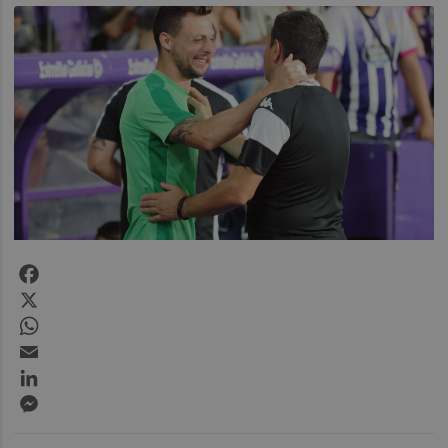
Facebook
X
WhatsApp
Email
LinkedIn
Messenger