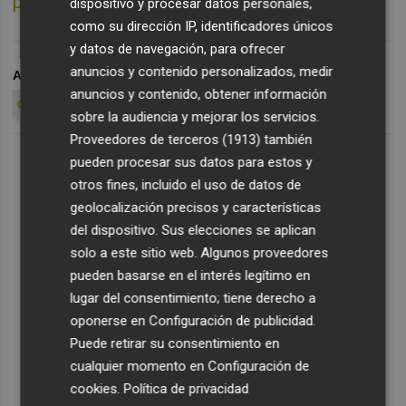
primeros tras ver la roja el pasado domingo
.
dispositivo y procesar datos personales,
como su dirección IP, identificadores únicos
y datos de navegación, para ofrecer
anuncios y contenido personalizados, medir
ARCHIVADO EN
BORJA GARCÉS
JOSAN
ELCHE CF
anuncios y contenido, obtener información
CD LEGANÉS
sobre la audiencia y mejorar los servicios.
Proveedores de terceros (1913)
también
pueden procesar sus datos para estos y
otros fines, incluido el uso de datos de
geolocalización precisos y características
del dispositivo. Sus elecciones se aplican
solo a este sitio web. Algunos proveedores
pueden basarse en el interés legítimo en
lugar del consentimiento; tiene derecho a
oponerse en
Configuración de publicidad
.
Puede retirar su consentimiento en
cualquier momento en
Configuración de
cookies
.
Política de privacidad