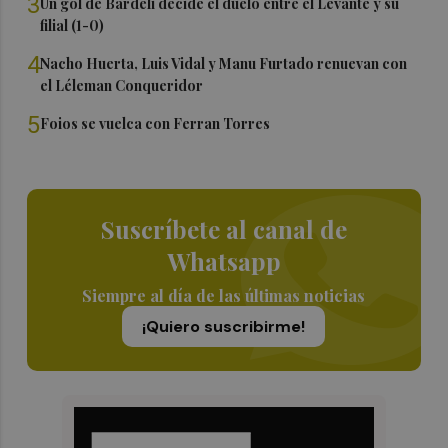
3
Un gol de Bardeli decide el duelo entre el Levante y su
filial (1-0)
4
Nacho Huerta, Luis Vidal y Manu Furtado renuevan con
el Léleman Conqueridor
5
Foios se vuelca con Ferran Torres
Suscríbete al canal de
Whatsapp
Siempre al día de las últimas noticias
¡Quiero suscribirme!