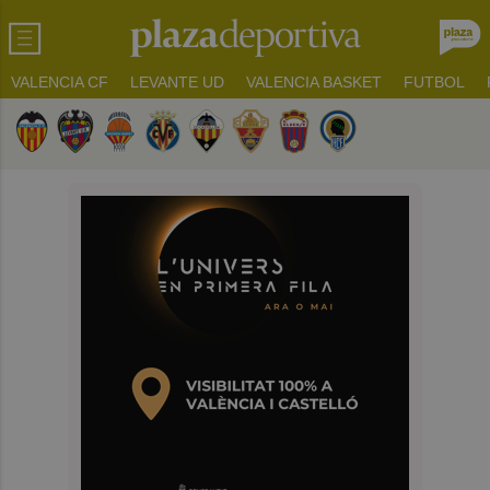
VALENCIA CF
LEVANTE UD
VALENCIA BASKET
FUTBOL