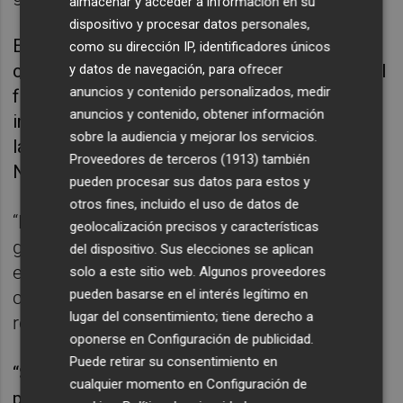
almacenar y acceder a información en su
dispositivo y procesar datos personales,
El jugador andaluz calificó lo que resta de
como su dirección IP, identificadores únicos
competición como “un nueva Liga en la que el
y datos de navegación, para ofrecer
anuncios y contenido personalizados, medir
fútbol nos pondrá donde debemos estar” e
anuncios y contenido, obtener información
indicó que no piensa en el ascenso directo o
sobre la audiencia y mejorar los servicios.
la promoción, si no en el partido ante La
Proveedores de terceros (1913)
también
Nucía.
pueden procesar sus datos para estos y
otros fines, incluido el uso de datos de
“No contemplamos otra cosa que no sea
geolocalización precisos y características
ganar, por lo civil o lo criminal. Si queremos
del dispositivo. Sus elecciones se aplican
estar arriba hay que ganar en todos los
solo a este sitio web. Algunos proveedores
pueden basarse en el interés legítimo en
campos”, recordó José Manuel, quien
lugar del consentimiento; tiene derecho a
rechazó el papel de favorito.
oponerse en
Configuración de publicidad
.
Puede retirar su consentimiento en
“Sabemos el club en el que estamos y al que
cualquier momento en
Configuración de
pertenecemos. Somos unos privilegiados,