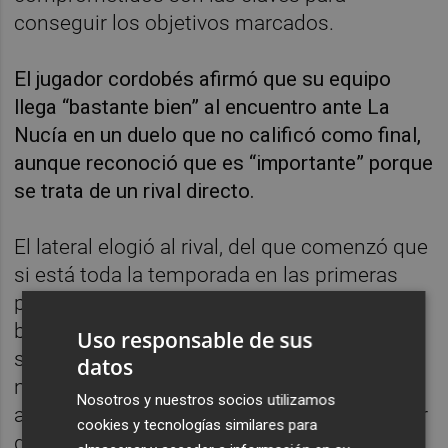
conseguir los objetivos marcados.
El jugador cordobés afirmó que su equipo
llega “bastante bien” al encuentro ante La
Nucía en un duelo que no calificó como final,
aunque reconoció que es “importante” porque
se trata de un rival directo.
El lateral elogió al rival, del que comenzó que
si está toda la temporada en las primeras
plazas “es por algo”. “Son sólidos y fuertes a
balón parado”, destacó José Manuel, quien
Uso responsable de sus
señaló como clave en el partido ante el líder
datos
no cometer errores en defensa “porque
Nosotros y nuestros socios utilizamos
arriba tenemos pólvora suficiente para hacer
cookies y tecnologías similares para
gol”.