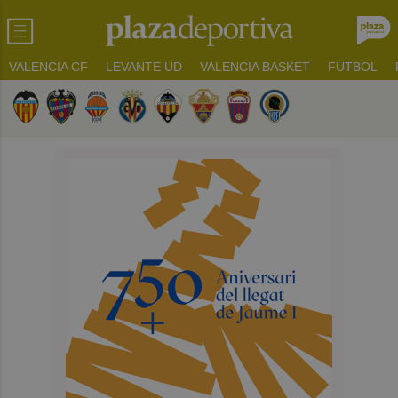
VALENCIA CF
LEVANTE UD
VALENCIA BASKET
FUTBOL