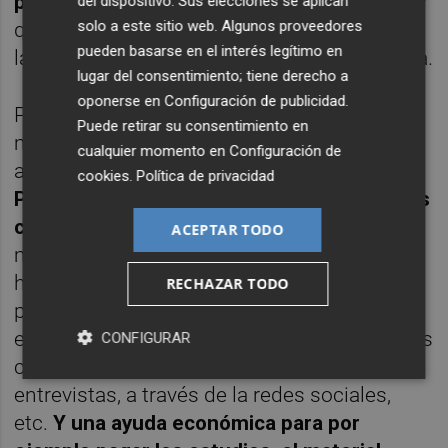
patrocinadoras de clubs
, aunque he de decir
del dispositivo. Sus elecciones se aplican
solo a este sitio web. Algunos proveedores
que cada vez va a mejor”, explica José sobre
pueden basarse en el interés legítimo en
las particularidades del deporte que practica.
lugar del consentimiento; tiene derecho a
oponerse en
Configuración de publicidad
.
Precisamente en este aspecto, como en
Puede retirar su consentimiento en
muchos otros, es donde más agradece el
cualquier momento en
Configuración de
apoyo del Proyecto FER: “
Soy nuevo en el
cookies
.
Política de privacidad
Proyecto FER pero nos proporciona muchas
cosas,
como ayuda psicológica -por si algún
ACEPTAR TODO
momento la necesitase ya que en el deporte
hay altibajos-, ayuda en la organización para
RECHAZAR TODO
poder compaginar los estudios, el deporte,
etc. Nos ayuda a promocionarnos a nosotros
CONFIGURAR
como deportistas concediéndonos
entrevistas, a través de la redes sociales,
etc.
Y una ayuda económica para por