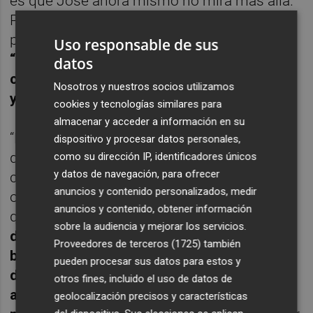
es que José ahora mismo no mira más allá.
Preguntado por sus aspiraciones a largo
plazo en este deporte, ha asegurado que
Uso responsable de sus
“voy paso a paso y este año es ascender
datos
con el balonmano Torrelavega,
en un futuro
Nosotros y nuestros socios utilizamos
ya veremos
".
cookies y tecnologías similares para
almacenar y acceder a información en su
“Lo más duro del balonmano son los golpes
dispositivo y procesar datos personales,
que hay, ya que estamos constantemente
como su dirección IP, identificadores únicos
y datos de navegación, para ofrecer
contactando con los rivales y viceversa. No
anuncios y contenido personalizados, medir
obstante es un deporte muy noble y todo
anuncios y contenido, obtener información
queda en el partido.
Las mayores
sobre la audiencia y mejorar los servicios.
dificultades que tiene nuestro deporte se
Proveedores de terceros (1725)
también
basan sobre todo en un tema económico
pueden procesar sus datos para estos y
debido a la crisis que hubo en España que
otros fines, incluido el uso de datos de
afectó a varias empresas que eran
geolocalización precisos y características