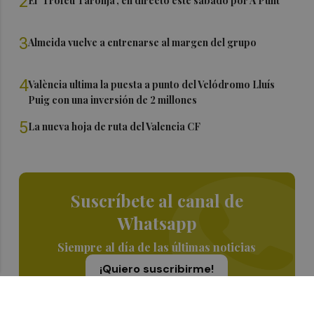
2
El 'Trofeu Taronja', en directo este sábado por À Punt
3
Almeida vuelve a entrenarse al margen del grupo
4
València ultima la puesta a punto del Velódromo Lluís
Puig con una inversión de 2 millones
5
La nueva hoja de ruta del Valencia CF
Suscríbete al canal de
Whatsapp
Siempre al día de las últimas noticias
¡Quiero suscribirme!