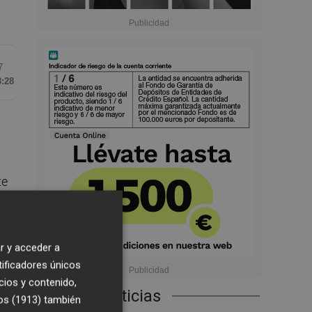
7
8:28
te
 22
r y acceder a
tificadores únicos
cios y contenido,
Últimas Noticias
os (1913)
también