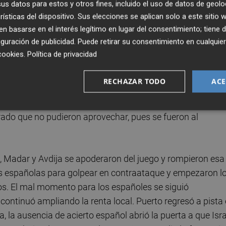
e jugadores. Plata que sabe bien después de haber pelea
s datos para estos y otros fines, incluido el uso de datos de geolo
rísticas del dispositivo. Sus elecciones se aplican solo a este sitio
 basarse en el interés legítimo en lugar del consentimiento; tiene 
guración de publicidad
. Puede retirar su consentimiento en cualqu
bien pronto con un parcial de 10-2 en el inicio de partid
cookies
.
Política de privacidad
hasta ese momento por casualidad. Desde la gran direcció
n máxima igualdad y con Josep Puerto disputando sus
RECHAZAR TODO
ACE
iones para el jugador taronja, sobre todo en defensa, que
do cuando con un triple puso la ventaja española en 5
rado que no pudieron aprovechar, pues se fueron al
o, Madar y Avdija se apoderaron del juego y rompieron esa
as españolas para golpear en contraataque y empezaron l
os. El mal momento para los españoles se siguió
continuó ampliando la renta local. Puerto regresó a pista
 la ausencia de acierto español abrió la puerta a que Isra