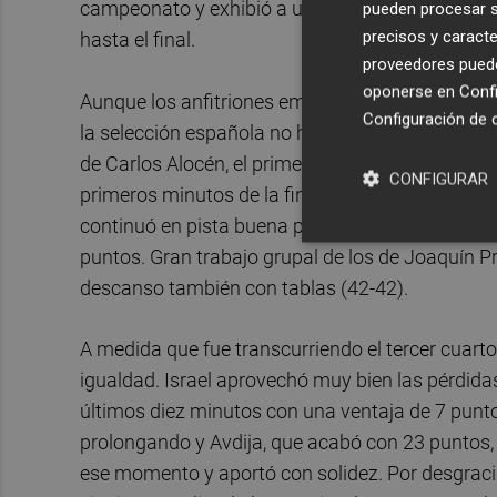
campeonato y exhibió a una buena generación d
pueden procesar su
precisos y caracte
hasta el final.
proveedores pueden
oponerse en
Confi
Aunque los anfitriones empezaron avisando desde 
Configuración de 
la selección española no había llegado invicta 
de Carlos Alocén, el primer cuarto acabaría co
CONFIGURAR
primeros minutos de la final. Muy buenas sensac
continuó en pista buena parte del segundo perio
puntos. Gran trabajo grupal de los de Joaquín P
descanso también con tablas (42-42).
A medida que fue transcurriendo el tercer cuart
igualdad. Israel aprovechó muy bien las pérdid
últimos diez minutos con una ventaja de 7 punt
prolongando y Avdija, que acabó con 23 puntos, 
ese momento y aportó con solidez. Por desgracia,