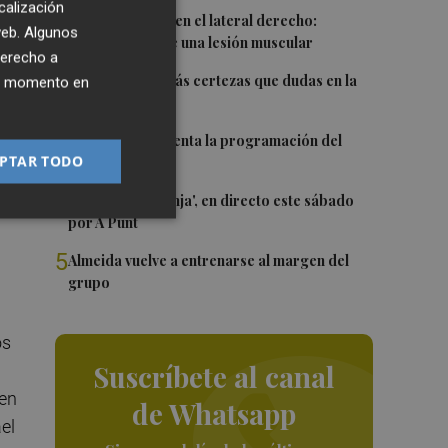
do
calización
1
Más problemas en el lateral derecho:
 web. Algunos
Monferrer sufre una lesión muscular
derecho a
2
Awa Fam deja más certezas que dudas en la
ier momento en
o,
WNBA
n
3
El Valencia presenta la programación del
PTAR TODO
Trofeu Taronja
4
El 'Trofeu Taronja', en directo este sábado
por À Punt
5
Almeida vuelve a entrenarse al margen del
grupo
os
Suscríbete al canal
 en
de Whatsapp
el