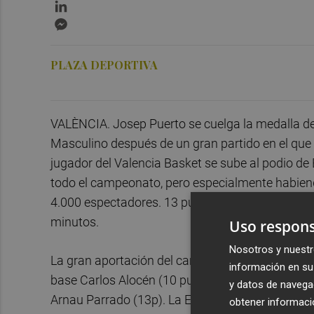
LinkedIn
Messenger
PLAZA DEPORTIVA
VALÈNCIA. Josep Puerto se cuelga la medalla de
Masculino después de un gran partido en el que no
jugador del Valencia Basket se sube al podio d
todo el campeonato, pero especialmente habiend
4.000 espectadores. 13 puntos (con 75% de acierto
minutos.
Uso respons
Nosotros y nuestr
La gran aportación del canterano taronja no fue 
información en su 
base Carlos Alocén (10 puntos y 11 asistencias 
y datos de navega
Arnau Parrado (13p). La España de Joaquín Prad
obtener informació